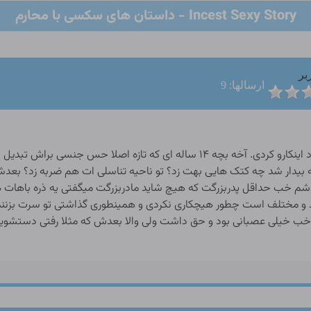
Incest Sexy Story - داستان های سکسی با محارم
بر
ارسالها: 9
یجوری میگی ظلم بدی بهش کردم انگار ۲۵ سالت بود اینکارو کردی. آخه بچه ۱۴ ساله 
ر شد چه کتک هایی بهت زد؟ تو ناحیه تناسلی ات هم ضربه زد؟ بعدشم آخ
 خب حداقل پدربزرگت که هیچ شاید مادربزرگت میگفتی یه ذره باهات همد
د و مختلف است چطور هیچکاری نکردی و همینطوری گذاشتی تو سرت بزنند؟
خب خیلی عصبانی بود و حق داشت ولی والا بعدش که مثلا رفتی دستشویی 