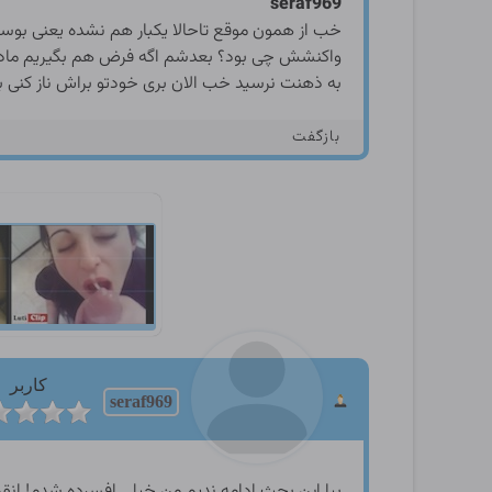
seraf969
خب از همون موقع تاحالا یکبار هم نشده یعنی بوست 
واکنشش چی بود؟ بعدشم اگه فرض هم بگیریم مادرت 
به ذهنت نرسید خب الان بری خودتو براش ناز کنی
بازگفت
کاربر
seraf969
بیا این بحث ادامه ندیم من خیلی افسرده شدم! انق