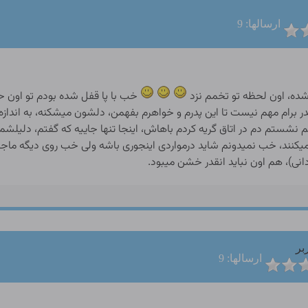
ارسالها: 9
 شده، اون لحظه تو تخمم نزد
خب با پا قفل شده بودم تو اون
قدر برام مهم نیست تا این پدرم و خواهرم بفهمن، دلشون میشکنه، به انداز
م نشستم دم در اتاق گریه کردم باهاش، اینجا تنها جاییه که گفتم، دلیلشم 
میکنند، خب نمیدونم شاید درمواردی اینجوری باشه ولی خب روی دیگه ماجر
انی)، هم اون نباید انقدر خشن میبود.
بر
ارسالها: 9