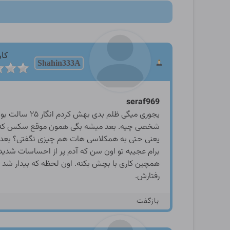
کار
Shahin333A
seraf969
شخصی چیه. بعد میشه بگی همون موقع سکس که بیدا
یعنی حتی به همکلاسی هات هم چیزی نگفتی؟ بعدشم
برام عجیبه تو اون سن که آدم پر از احساسات شدی
همچین کاری با بچش بکنه. اون لحظه که بیدار شد 
رفتارش.
بازگفت