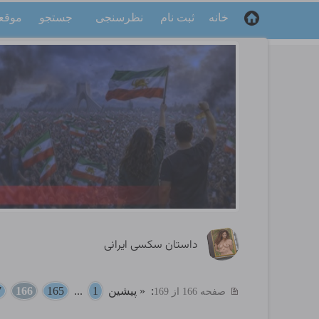
خانه
ثبت نام
نظرسنجی
جستجو
موقع
داستان سکسی ایرانی
:
« پیشین
1
...
165
166
7
صفحه 166 از 169