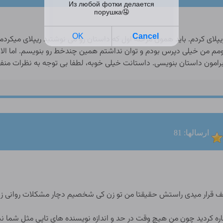
یپلای کردم. باید همون مرحله اول که داستان رو می نوشتید ریپلای میکردم
مم من خیلی دپرس بودم و توان نداشتم همین چندخط رو بنویسم. اما الا
رامون داستان بنویسی. داستانت خیلی خوبه، لطفا بی توجه به نظرات منفی
ارسالها: 81
لطف قرار میدی راستش حقيقتا من تو زن کی شخصیم دچار مشکلات روانی زی
اره کردید چون من هیچ وقت در حد و اندازه نویسنده های تاپی مثل شما نبو