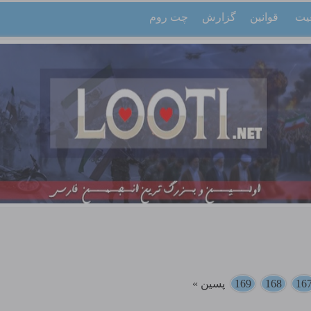
یت
قوانین
گزارش
چت روم
16
168
169
پسین »