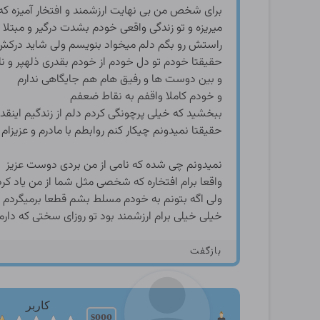
برای شخص من بی نهایت ارزشمند و افتخار آمیزه که
میریزه و تو زندگی واقعی خودم بشدت درگیر و مبتل
راستش رو بگم دلم میخواد بنویسم ولی شاید درکش
حقيقتا خودم تو دل خودم از خودم بقدری ذلهپر و نا
و بین دوست ها و رفیق هام هم جایگاهی ندارم
و خودم کاملا واقفم به نقاط ضعفم
ببخشید که خیلی پرچونگی کردم دلم از زندگیم اینقد پ
حقيقتا نمیدونم چیکار کنم روابطم با مادرم و عزیز
نمیدونم چی شده که نامی از من بردی دوست عزیز
واقعا برام افتخاره که شخصی مثل شما از من یاد کرد
ولی اگه بتونم به خودم مسلط بشم قطعا برمیگردم و 
خیلی خیلی برام ارزشمند بود تو روزای سختی که دار
بازگفت
کاربر
sooo