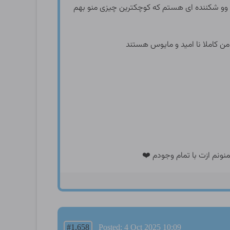
ف وو شکننده ای هستم که کوچکترین چیزی منو بهم
من کاملا نا امید و مایوس هستند
نونم ازت با تمام وجودم ❤️
#1,658
Posted: 4 Oct 2025 10:09