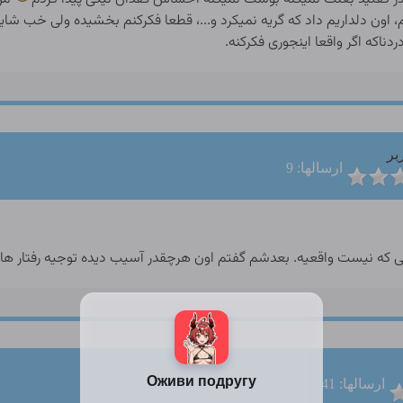
ون دلداریم داد که گریه نمیکرد و...، قطعا فکرکنم بخشیده ولی خب شاید ب
اکه اگر واقعا اینجوری فکرکنه.
بر
ارسالها: 9
 که نیست واقعیه. بعدشم گفتم اون هرچقدر آسیب دیده توجیه رفتار ها
ارسالها: 41