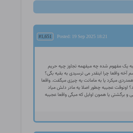
#1,651
Posted: 19 Sep 2025 18:21
ای که تازه اصلا حس جنسی براش تبدیل به یک مفهوم شده چه میفهمه تجاوز چیه حریم
ه واقعا چرا اینقدر می ترسیدی به بقیه بگی؟
ردی میکرد یا به مامانت یه چیزی میگفت. واقعا
 اونوقت عجیبه چطور اصلا یه مادر دلش میاد
و برگشتی یا همون اوایل که میگی واقعا عجیبه