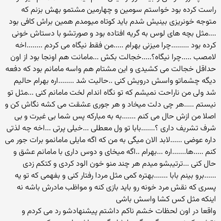
راست کرده بود خواستم سومین و چهارمین مشتمو بهش بزنم که
متوجه خونریزی بینیش شدم باید کوتاه میومدم همین براش کافی بود
....مثل بچه های لوس به گریه افتاده بود و صورتشو با دستاش خونی
کرده بود .........چرا میزنی بهرام .....من فقط نیگاه می کردم ........اخه
لامصب .....چرا نیگاه؟.....خجالت بکش ...مامانت هم اونجا بود از اون
حداقل خجالت می کشیدی و این مشتام هم واسه مامانم بود که دفعه
دیگه چشماتو واسش درویش کنی ..حالیت شد ........اره بهرام حالیم
شد ولی من ناراحت نمیشم که تو نگاه اندام لخت مامانم کنی ...مثل تو
نیستم .....هر چی دلت میخاد و هر جوری عشقت می کشه نگاش کن و
اصلا من ازش حال می کنم .......به به مبارکه پس شما بی غیرت و بی
شرف تشریف داری ؟.......بابا تو ول معطلی ...خیلی پرتی ...اخه چه لذتی
داره عوضی ......لابد الان میگی به من که اگه مایلی مامانمو برات جور می
کنم .....ها.......اره ...بهرام ..اگه میخای و دوس داری با مامانم عشق و
حال کنی ...ترتیبشو میدم هر چند منو خون الود کردی و کتکم زدی
......برو بینم بابا .......بهتره کمی مثل مردا رفتار کنی و بفهمی که تو یه
پسری که نقش مرد خونه رو باید بازی کنه و مواظب مادرش باشه نه
اینکه مثل کس کشا واسش باشی
واقعا در اون لحظات خشم ناکم داشتم پیشنهادشو رد می کردم و