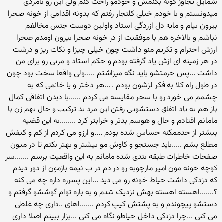
شمایل تجاوز گونه بکنمش و خودمو راحت کنم ولی این رو نامردی
میدونستم و با خودم خیلی کلنجار رفتم که بدونه اقدامی از خونه صحرا
بیرون بیام و مایه دل ازردگی استاد واولین دوست جنس مخالفم
نباشم و بالاخره هم با موفقیت از در خونه صحرا بیرون اومدم صحرا
ارزش احترام و تکریم منو داشت چون خیلی چیزا و نکات ریز و درشت
در هر زمینه ای ازش یاد گرفته بودم و حکم استاد و مربی رو برای من
داشت ...پس حرمتشو باید نگه میزاشتم .....ولی واقعا سخت بود چون
در طول راه کلا به فکر لزشون بودم .....هر دختر و یا خانمی که به
چشمم می خورد رو با سحر مقایسه می کردم ......با دیدن اتفاقی کمال
باز هم به یاد اتفاق دستشویی رفتن این مرد بد ترکیب و حال بهم زن با
مامانم افتادم و حال و هوسم بدتر و خرابتر کرد ........به این قضیه
بیشتر از حدممکنه حساس شده بودم ....و ارزو می کردم از کم و کیفش
مطلع بشم .....باید جستجو و کاوش مو بیشتر و بهتر بکنم تا در میون
صفحات خاطرات طبقه بندی شده مامانم به این واقعیت برسم .......سر
کوچه خونه مون امیر مارچوبه رو در دم در ب نیمه بازمون از دور دیدم
که دزدکی داشت حیاط خونه رو می دید ...این پسرره داره چه می کنه
؟.......اهسته اهسته بهش نزدیک شدم و به باره توام گوششو گرفتم و
دستشو پیچوندم و به پشتش کیپ کردم .......اهای ..داری چه غلطی
می کنی ...چرا دزدکی داخل حیاطو نگاه می کنی ...بزار ببینم اصلا داری