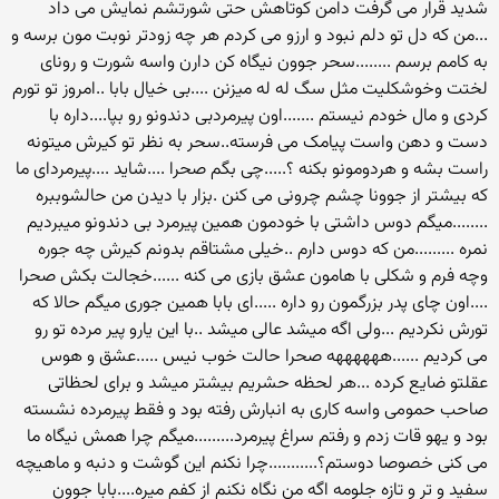
شدید قرار می گرفت دامن کوتاهش حتی شورتشم نمایش می داد
...من که دل تو دلم نبود و ارزو می کردم هر چه زودتر نوبت مون برسه و
به کامم برسم ........سحر جوون نیگاه کن دارن واسه شورت و رونای
لختت وخوشکلیت مثل سگ له له میزنن ....بی خیال بابا ..امروز تو تورم
کردی و مال خودم نیستم .......اون پیرمردبی دندونو رو بپا....داره با
دست و دهن واست پیامک می فرسته..سحر به نظر تو کیرش میتونه
راست بشه و هردومونو بکنه ؟.....چی بگم صحرا ....شاید ....پیرمردای ما
که بیشتر از جوونا چشم چرونی می کنن .بزار با دیدن من حالشوببره
........میگم دوس داشتی با خودمون همین پیرمرد بی دندونو میبردیم
نمره .........من که دوس دارم ..خیلی مشتاقم بدونم کیرش چه جوره
وچه فرم و شکلی با هامون عشق بازی می کنه ......خجالت بکش صحرا
....اون چای پدر بزرگمون رو داره .....ای بابا همین جوری میگم حالا که
تورش نکردیم ...ولی اگه میشد عالی میشد ..با این یارو پیر مرده تو رو
می کردیم ......ههههههه صحرا حالت خوب نیس .....عشق و هوس
عقلتو ضایع کرده ...هر لحظه حشریم بیشتر میشد و برای لحظاتی
صاحب حمومی واسه کاری به انبارش رفته بود و فقط پیرمرده نشسته
بود و یهو قات زدم و رفتم سراغ پیرمرد.........میگم چرا همش نیگاه ما
می کنی خصوصا دوستم؟...........چرا نکنم این گوشت و دنبه و ماهیچه
سفید و تر و تازه جلومه اگه من نگاه نکنم از کفم میره....بابا جوون