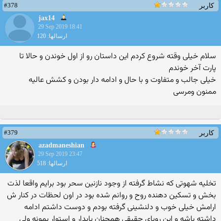
#378
کاربر
jax14
29 Sep 2019 18:41
ارسالها: 120
سلام خیلی وقته شروع کردم این داستان رو از اول خوندن و حالا تا
پارت آخر خوندم
خیلی جالب و متفاوت و با حال و ادامه دار بودن و کشش عالیه
ممنون ومرسی
#379
کاربر
azadmaneshian
29 Sep 2019 23:47
ارسالها: 518
تخلیه شهوتی که نشاط گرفته از وجود نازنین سحر بود برایم واقعا لذت
بخش و تسکین دهنده روح و روانم شده بود در اون لحظات در کنار ش
ارامش خیلی خوب و دلنشینی گرفته بودم و دوست داشتم ادامه
داشته باشه و این رویای حقیقی همچنان پایدار و استوار بمونه ولی