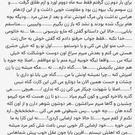
برای بار دوم زن گرفتم فقط سه ماه دووم اورد و ازم طلاق گرفت ......و
زن سومم یک بیوه زن بود و مقاومت خوبی داشت و از این اژدهام
هراسی نداشت ولی مرگ امونش نداد و بعد از مدتی مرد ...ودیگه بچه
هام بزرگ شده بودند و نشد که باز زن بگیرم .........واییییی .....متاسفم
بابایی......حالا این داستانو گفتی که مارو بترسونی ......ها ....نه خاتومی
......خدا نکنه ...فقط جواب حرفتو دادم که گفتی خوش به حال زنت
......خب منو اول می کنی و یا دوستمو .........اول تو رو که خیلی حشری
هستی می کنم و بعدش میرم سراغ اون دوست خوشکلت که خیلی
تیکه س ......واقعا تیگه خوبیه اررره منم با تو موافقم ...اصلا چه جوره با
هم جفتی بکنیمش .......ها ......گناه داره..... نه .....مگه میشه زن با زن
امیزش کنه ...چرا نمیشه اونش با من ......گناه چی بابا تو داری با
چشات و حست همین الان ما دوتارو می کنی این کارت گناه نیس
؟........اصلا با شهوتت چیکار می کنی زن که نداری /......هیچی .......می
گذره بالاخره کوس و کون گیرم میاد .......دو تا زن هست که مزه کیرمو
چشیدن و گاها میرم سراغشون ..هر دوشون شوهر دارن و از اون کله
گنده هان .....چه خوب ...پس شیطونی هم می کنی ...خخخخخخ...اره
نکنم از کفم میره ......تا حالا خود ارضایی کردی؟.......نه این کارا به ما
نمی خوره ......خود ارضایی کار خوبی نیس باعث شلی کمر مرد میشه
....من که اهلش نیستم ...افرین بابا جون عقل خوب پیش شماهاس