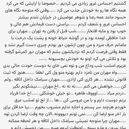
گشتیم احساس غرور زیادی می کردیم ...خصوصا با ارایشی که می کرد
همه نگاه ها رو به خودش جذب می کرد ......وقتی که متوجه نگاه های
حسود مانند عمه رعنا و شوهر عوضیش در خیابان شدم بیشتر
احساس غرور و شعف کردم .......براستی دست فرمانش هم عالی و
خوب بود و مایه افتخار ........شب قبل از رفتن به تهران ...مهران برای
خدا حافظی اومده بود و در گوشه حیاط خونه و پشت یک درخت با
مامانم حرف میزد و من چون ازشون دور بودم چیزی دست گیرم نشد و
فقط وقتی فرصت کردم که نزدیکشون بشم که مهران دور کمرشو گرفته
بود و تلاش می کرد اونو به خودش بچسپونه .......
عزیزم امشب شب وداع من و توه نمی خای به دوست خودت حالی بدی
........واه مهران من نامزد دارم بهتره منو ول کنی لطفا ........هنوز که ثبت
قانونی نشده ....هر کاری کنی ازادی.......مهران سیامک داخل اتاقه ..ولم
کن ......خواهش می کنم ......نه نه نه ..اخ مهران ....نیشگونم نگیر
..دردم میاد .......اوووف طاهره ...تو خیلی خوشکلی ......اخ خدا فریاد
بزنم دوست دارم و با من عروسی کن ...ها ....از لج تو امشب عرق
خوردم هرچند سر پستم و اجازه ندارم مشروب بخورم ....بیا حداقل برای
بار اخر منو ارضا کن ......نمی تونم دیووونه..الان چه وقت ارضا کردن توه
......مهران چرا متوجه نمیشی سیامک داخل اتاقه و هر لحظه ممکنه
بیاد بیرون و مارو ببینه ...اونوقت ابروم میره ......من دوسش دارم و