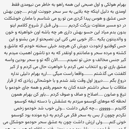
بهرام هولکی و اول صبحی این همه راهو به خاطر من نیومدی فقط
اومدی به دلیل اینکه چه بلایی به سر سحر جوونت اوردم ....چون بهش
حس عشق و هوس پیدا کردی من تو رو می شناسم با مامان خوشکلت
در دو مسیر منفاوت بزرگت کردیم ........ولی قبل از شروع کلامم اینو
بدون بدم میاد این حسو بهش داری هر چه باشه اون خواهرته و خون
و والدینتون یکیه ...کار خوبی نمی کنی این نصیحتو از من بشنو و این
حس کوفتیو ازخودت دورش کن هرچند خیلی سخته خودم که عاشق و
کشته و مرده سحر و مامانتم و اونقدر که به دو تاشون اهمیت میدم به
کیر جنس مخالف و حتی تو نمیدم........الان اگه تو و سحر بودین واسه
عشق بازی تو رو انتخاب نمی کردم با خواهرت حال می کردم و از کیر
کلفتت می گذشتم ........واقعا راست میگی ....ارره بهرام دلیلی نداره
دروغ بگم .....دیروز اول وقت بلند شدم و با خوشحالی زیادی که از قرار
ملاقات با سخر داشتم خنده کنان به حموم رفتم و همه جای خودمو با
تیغ و صابون ....اصلاح و صاف و صوف کردم ...باور کن بهرام همون
لحظه که موهای کوسمو میزدم به عشقش با دسته تیغه کوسمو
گائیدم ...ووووی ...چه کیفی داشت ...ولی خوب شد خودمو زخمی
نکردم چوون از بس به سحر فکر می کردم یه ذره مونده بود کوسمو
خونی کنم......ولی ارزش داشت چون به عشق سحر حودمو حوشکل می