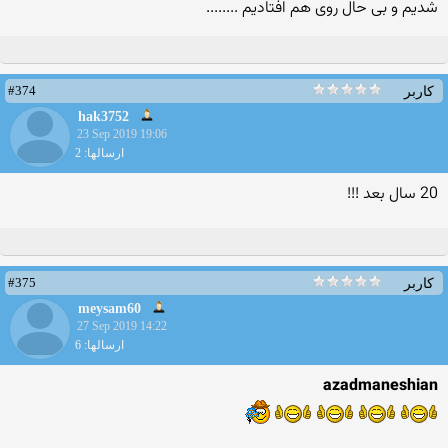
شدیم و بی حال روی هم افتادیم ........
#374
کاربر
hak3752
23 Sep 2019 19:06
ارسالها: 2
20 سال بعد !!!
#375
کاربر
meysam60
27 Sep 2019 14:22
ارسالها: 6
azadmaneshian