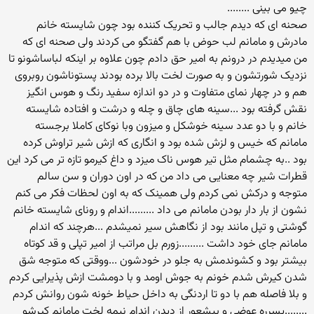
چیو می بینی ........
صحنه ای که دیدم جالب و تحریک کننده بود چون شایسته خانم
مادرش و مامانم لب حوض با هم گفتگو می کردند ولی صحنه ای که
من میدیدم در درونم به امیر حق دادم چون علاوه بر اینکه لباساشونو تا
نزدیک شورتشون و به صورت لخت بالا برده بودند پستوناشون روبروی
هم و در چهار نمای متفاوت و در دو اندازه سفید رنگ و هوس انگیز
نقش گرفته بود ...سینه های چاق و چله و درشت و افتاده شایسته
خانم و با دو عدد سینه خوشکل و میزون وبا نوکای کاملا برجسته
مامانم که خیس و لزش شده بود و انگاری که ازش شیر تراوش کرده
بود ..به چشمام مثل تیر هوس ناک میزد و داغ کیرمو تازه تر می کرد این
قطرات شیر چه معنایی می داد من که در اون دوران و سن سالم
متوجه و درکش نمی کردم ولی همینک که به اون لحظات فکر می کنم
نشون از بار دار بودن مامانم می داد .........اندام و رونای شایسته خانم
گوشتی و تپل مانند بود از نگاهش سیر نمیشدم ...هرچند که اندام
مامانم جای خود داشت .........زورم بل مراتب از امیر تپلی و قد کوتاه
بیشتر بود و کشوندمش به جلو در خودشون ...ووقتی که متوجه شق
شدن کیرش شدم خونم به جوش اومد و با دومشت ازش پذیرایی کردم
و بلا فاصله هم با دو تا اردنگی به داخل حیاط خونه شون روانش کردم
........پسرره عوضی و بیشعور از دیدن اندام نیمه لخت مامانم کیرشو