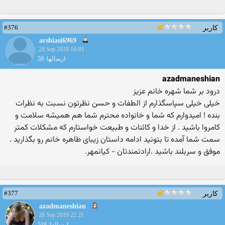
#376
کاربر
arshiasi6969
28 Sep 2019 16:03
ارسالها: 59
azadmaneshian
درود بر شما شهره خانم عزیز
خیلی خیلی سپاسگذارم از الطفات و حسن نظرتون نسبت به نظرات
بنده ! امیدوارم که شما و خانواده محترم شما هم همیشه سلامت و
کامروا باشید . از خدا و کائنات و طبیعت خواستارم که مشکلات کمتر
سمت شما آمده تا بتونید ادامه داستان زیبای طاهره خانم رو بگذارید .
موفق و سربلند باشید .ارادتمندتان - کیانمهر.
#377
کاربر
azadmaneshian
28 Sep 2019 22:21
ارسالها: 518