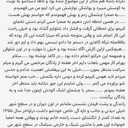
نکرده باشه هم متاثر از این موضوع شده بود و گاها دستاشو به نوبت
به کوسش میبرد و یواشکی نوازشش می کرد اینو من می فهمیدم
......به صحرا چشمکی زدم و بهش فهموندم که حواسم بهش هست
......در همین لحظه انتن دهیم به صحرا حس کردم دستی تخمای
کیرمو برای لحظاتی گرفت و فشار داد شلوارم گشاد بود و خیلی راحت
این کار انجام شد و وقتی متوجه شدم که میترا کننده این کار بوده که
بلافاصله تیکه کاغذی در دستم جا دادو تبسمی بهم داد و ازم دور شد
...هیچکس ازاین کارش اگاه نشده بود و خیلی با مهارت و در اون شلوقی
و همهمه این حرکتو انجام داده بود ...در کاغذ نوشته بود .....سلام
بهرام کار مهمی باهات دارم اخر هفته از پادگان مرخصی می گیرم و میام
سراغت منتظر بمون........خیلی به این پیغامش اهمیت ندادم و حدس
میزدم لابد هوس کیرمو کرده و دوس داره بکنمش ...خب منم خواسته
شو براورده می کنم ........ولی شایدم این جور نباشه باید منتظر اخر
هفته بمونم ........سحر با چشمای اشک الودش ازمون جدا شد و به
پادگان برگشت .......
رانندگی و پشت فرمان نشستن مامانم در اون دوران و در سطح شهر
خیلی دیذنی و جالب و تازه گی خاص خودشو داشت دراواخر سال ۱۳۵۵
به تعداد کمتر از انگشتای دست راننده خانم بودند و ووقتی همه اعضا
خونواده اون هم با ماشین شیک و خارجی سیامک در سطح شهر می