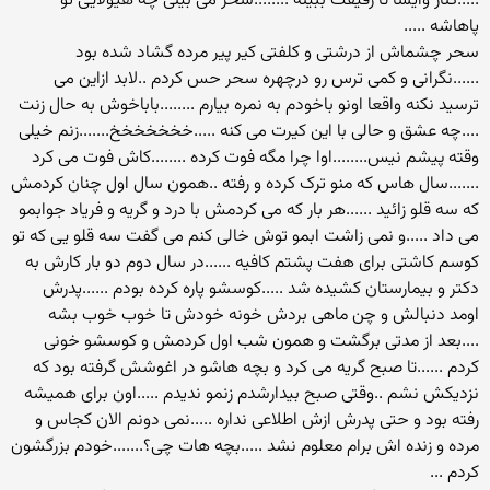
.....کنار وایسا تا رفیقت ببینه ........سحر می بینی چه هیولایی تو
پاهاشه .....
سحر چشماش از درشتی و کلفتی کیر پیر مرده گشاد شده بود
......نگرانی و کمی ترس رو درچهره سحر حس کردم ..لابد ازاین می
ترسید نکنه واقعا اونو باخودم به نمره بیارم ........باباخوش به حال زنت
....چه عشق و حالی با این کیرت می کنه .....خخخخخخخ.......زنم خیلی
وقته پیشم نیس........اوا چرا مگه فوت کرده ........کاش فوت می کرد
.......سال هاس که منو ترک کرده و رفته ..همون سال اول چنان کردمش
که سه قلو زائید ......هر بار که می کردمش با درد و گریه و فریاد جوابمو
می داد .....و نمی زاشت ابمو توش خالی کنم می گفت سه قلو یی که تو
کوسم کاشتی برای هفت پشتم کافیه ......در سال دوم دو بار کارش به
دکتر و بیمارستان کشیده شد .....کوسشو پاره کرده بودم ......پدرش
اومد دنبالش و چن ماهی بردش خونه خودش تا خوب خوب بشه
....بعد از مدتی برگشت و همون شب اول کردمش و کوسشو خونی
کردم ......تا صبح گریه می کرد و بچه هاشو در اغوشش گرفته بود که
نزدیکش نشم ..وقتی صبح بیدارشدم زنمو ندیدم .....اون برای همیشه
رفته بود و حتی پدرش ازش اطلاعی نداره .....نمی دونم الان کجاس و
مرده و زنده اش برام معلوم نشد .....بچه هات چی؟.......خودم بزرگشون
کردم ...