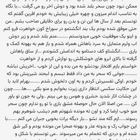
ممکن نبود چون سحر بلند شده بود و دوش اخر رو می گرفت ...با نگاه
به تناسب اندام میزون و چهره خیلی زیبایش به خودم افرین گفتم که
تونستم بعد از سال ها این تن و بدن رو برای دقایقی صاحب بشم ..من
حتی موفق شده بودم یک بند انگشتمو در سوراخ کون خواهرت فرو کنم
و اینو یک موفقیت خوبی میدونستم .........منم بلند شدم و زیر دوش
اب ولرم متمایل به سرد باهاش همراه شدم و باز هم به بهونه کمک و
یاری ......انگشتاو کف دستامو به اندامش کشوندم ...از ساق پاهاش
گرفته تا بالای ابرو های خوشکلش رو نوازش کردم و از خواهرت
خواستم بازم افتخار بودنشو به من بده و این لز خوب ..اخریش نباشه
..........جوابی که سحر به من داد فقط تبسم و لبحند شیرینش بود که
خودم .اوکی تفسیرش کردم و به اون دلخوش شدم ........بهرام لابد با
این حکایت سکسی انتظار داری زیرت بخوابم و منو بکنی ....ها.......چون
در چشات اثار شدید حشری و هوس رو می بینم ..ولی به جون تو باور
کن ..... من اصلا الان حال حوصله عشق بازی با تو رو ندارم چون سحر
منو خوب ارضا کرد و اون ته مونده شهوتم هم دیشب شوهرم بهم
رسوند.....ازم گله مند نشو ...بار دیگه برات بخوبی جبران می کنم .......با
این جواب رک و بدونه عذر و بهونه صحرا من مونده بودم و کیر شق
شده ام و دردی که تخمام به من میرسوند ..می تونستم با شکل و