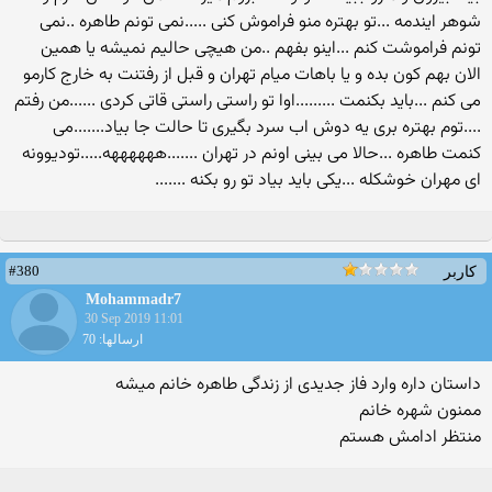
شوهر ایندمه ...تو بهتره منو فراموش کنی .....نمی تونم طاهره ..نمی
تونم فراموشت کنم ...اینو بفهم ..من هیچی حالیم نمیشه یا همین
الان بهم کون بده و یا باهات میام تهران و قبل از رفتنت به خارج کارمو
می کنم ...باید بکنمت .........اوا تو راستی راستی قاتی کردی ......من رفتم
....توم بهتره بری یه دوش اب سرد بگیری تا حالت جا بیاد.......می
کنمت طاهره ...حالا می بینی اونم در تهران .......ههههههه.....تودیوونه
ای مهران خوشکله ...یکی باید بیاد تو رو بکنه .......
#380
کاربر
Mohammadr7
30 Sep 2019 11:01
ارسالها: 70
داستان داره وارد فاز جدیدی از زندگی طاهره خانم میشه
ممنون شهره خانم
منتظر ادامش هستم