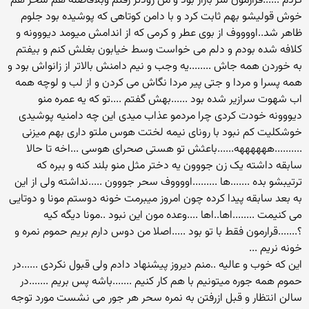
کردم ......قرارمون سر بازار بود و من زودتر رفتم وبلافاصله هم سحر هم
خوش قولیشو بهم ثابت کرد و با دامن کوتاهی که پوشیده بود جلوم
ظاهر شد..اووووف از بوی عطر و کرمی که از اندامش میومد دیووونه و
کلافه شده بودم و دلم می خواست وسط خیابون بغلش کنم و بیفتم
به خوردن همه جاش ........یه وجب و نیم دامنش بالاتر از زانواش بود و
همه پسرا و مردا و جتی پیر مردا نگاش می کردن و از لب و لوچه همه
اب شهوت سرازیر شده بود ......بهش گفتم ....تو که یه عمره منو
دیووونه خودت کردی چرا مردمو عذاب میدی این چه دامنیه پوشیدی
خوشکلیت کم نبود با رونای نیمه لختت هوس ملتو داری بهم میزنی
..........ههههههه......باعثش تو هستی صحرای هوسی ...اخه تا حالا
سابقه داشته یک زن جووون یه دختر مثل منو بلند کنه و ببره که
ترتیبشو بده .......ها .........اووووف سحر جووون .....نداشته ولی از این
به بعد سابقه پیدا کرده چون امروز میبرمت خونه دوستم مونا و دوتایی
می کنیمت ........اها..اها ....وعده مون این نبود ..مونا دیگه کیه
؟.......قرارمون فقط با تو بود .....اصلا من دوس دارم بریم حموم نمره و
خونه نریم ...
این که خوب و عالیه ..منم دیروز پیشنهاد دادم ولی قبول نکردی ......در
حموم همه جوره میتونیم با هم کار کنیم .......باشه پس بریم .......در
سالن انتظار و قبل ازرفتن به نمره سحر هر جور می نشست مورد توجه