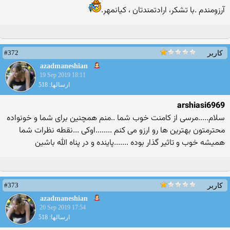
آرزومندم .با تشکر، ارادتمندتان ، کیانمهر.
#372
کاربر
azadmaneshian
19 Sep 2019 18:11
ارسالها: 518
arshiasi6969
سلام.....مرسی از کامنت خوب شما ..منم همچنین برای شما و خونواده
محترمتون بهترین ها رو ارزو می کنم ........اوکی ...نقطه نظرات شما
همیشه خوب و تاثیر گذار بوده .......پاینده و در پناه الله باشین
#373
کاربر
azadmaneshian
20 Sep 2019 17:54
ارسالها: 518