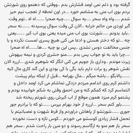
گرفته بود و دلم نمی اومد فشارش بدم ..ووقتی که دهنمو روی شورتش
بردم بوی اب منی به مشامم خورد ...در اون لحظه از تعجب نیم حیز
شدم .....واه واه سحر ....یه سوال .....چیه صحرا .......اه اه ..توم وقت
گیر اوردی من حالم خرابه ..الان کی وقت سوال پرسیدنه .......نه سحر
..باید بدونم .....شورتت بوی اب منی میده یعنی بوی اب کیر .......یعنی
چه ...تو که دختر هستی و ادعا می کنی هیچ پسری لمست نکرده و با
جنس مخالفت دوس نشدی ..پس این بو چیه ....ها.......اه اه صحرا
....چرا باید به تو جواب پس بدم .....منو حشری کردی و نیمه بیهوش
زیرت موندم ..وداری باز جویم می کنی انگار که شوهرم شدی ...اررره الان
نقش شوهر رو برات دارم باید بگی با کی بودی و این گند کاری مال کیه
.......یالابگو ...باشه میگم ...مال بهرامه ...قبل از اینکه بیام پیشت
داشتم کرم روی اندامم میزدم دزدکی تماشام می کرد اومد داخل و
التماسم کرد که کمکم کنه و من احمق وقتی به شکم خوابیده بودم و
پشتمو کرم میزد همون موقع از اب کیرش روی شورتم ریخته شد
.......باور کنم سحر ...اررره از خود بهرام بپرس ......تو که با برادرم جور
جوری ......شورتشو از پاهاش دراوردم واز فرط شهوت و عصبانیتم با
تحمل فشار زیادی کوسشو می خوردم ...کوس تازه و دست نخورده
سحر باز هم منو به ارگاسم رسوند و دو مین بار راحت شدم ..سحر هم