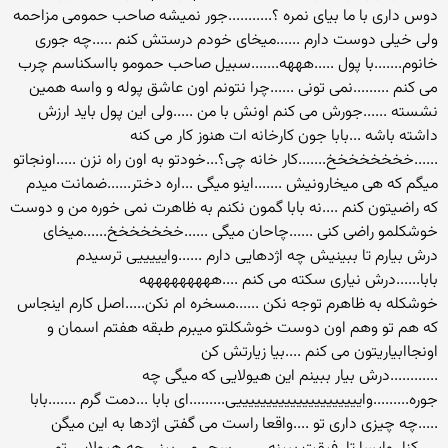
دوس داری با ما بیای نمره ؟...........جور نمیشه صاحب حمومی مزاحمه
ولی خیلی دوست دارم ......میخای خودم درستش کنم .....چه جوری
خانوم.......با پول .....هههه.......سبیل صاحب حمومو بااسکناسم چرب
می کنم .........نمی تونی ......چرا نتونم اون عاشق پوله و واسه همین
نشسته ......جورش می کنم اونش با من .....ولی این پول باید ارزش
داشته باشه ...بابا جون کارخانه ات هنوز کار می کنه
......خخخخخخخخ.......کار خانه چی؟...خودتو به اون راه نزن .....اونجاتو
میگم که هی میخارونیش .......اینو میگی ...اره دختر......ضمانت میدم
که راضیتون کنم ....نه بابا گمون نکنم به ظاهرت نمی خوره من و دوست
خوشکلمو راضی کنی ......چاحان میگی ......خخخخخخخ......میخای
درش بیارم تا ببینیش چه اژدهایی دارم ......وایییییی ترسیدم
بابا......درش نیاری سکته می کنم ....هههههههههه
خوشکله به ظاهرم توجه نکن ......مسخره ام نکن.....اصل کارم اینجاس
که هم تو وهم اون دوست خوشکلتو میبرم طبقه هفتم اسمان و
اونجاابیاریتون می کنم ....بیا زیارتش کن
............درش بیار ببینم این هیولایی که میگی چه
جوره.........وایییییییییییییییییییییی.........ای بابا ...دمت گرم .......بابا
.....چه چیزی داری تو ....واقعا راست می گفتی اژدها به این میگن