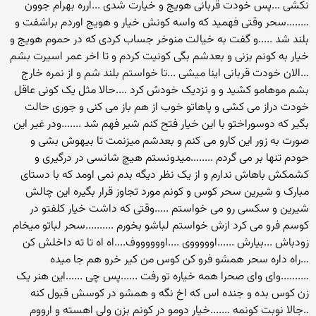
نکشی ...پس خودت قربانی هویج و خیارت شدی ...ارره بهرام جوون
........سحر وقتی فهمید که واسه کونش خیار و هویج اوردم براشفت و
بلند شد .....و گفت به خیالت منوخر جساب کردی که در حموم هویج و
خیار به کونم بزنی و بعدشم بگی کونیت کردم و تا اخر عمر اسیرت بشم
...الان خودت قربانی اینا میشی ...تا خواستم بلند شم و از نمره خارج
بشم موهامو کشید و و نزدیک خودش کرد ....حالا مثل یک کونی عاقل
خودت دراز می کشی و پاهاتو خوب از هم باز می کنی و جوری حالت
بگیر که دوسوراختو با این خیار فتح کنم شیر فهم شد .......ودر غیر این
صورت به زور این کارو می کنم و بعدشم میزنمت تا بیهوش بشی و
حودم تنها بر می گردم ........میدونستم هیچ شانسی در درگیری و
کشمکش باهاش ندارم و از یک نظر دیگه بدم نمی اومد که با دستای
مبارک و شیرین سحر کوس و کونم مورد تجاوز قرار بگیره این چالش
شیرین و سکسی رو می خواستم .....وقتی که داشت خیار کلفتو در
کوسم فرو می کرد ازش خواستم لباشو بخورم ..........سحر لباتو میخام
زودباش ...بیارش ......اوووووی ....اووووووف....اه اه تا ته داخلش کن
...راه داره سحر همشو فرو کن کوس من کیر خرو هم جا میده
..........وای وای صحرا همه خیاره تو رفت ......پس چی ......این هنر یک
زن کوس بده و جنده اس که اخ نگه و همشو در کوسش قبول کنه
..جالا نوبت کونمه .......خیار دومو در کونم بزن ولی اهسته و ارووم