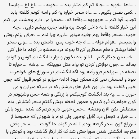
.....اها ..خوبه .....جالا کم کم فشار بده ......خوبه ........اخ اخ ...وایسا
...کمی نفس بگیرم .........اه سحر خیاره یه کم واسه کونم کلفته باید
تجدید قوا کنم ....هههههه....واقعا که ....صحرا من دارم وحشت می کنم
این خیار کلفته تا ته داخل کونت بره واقعا جایزه پیشم داری ....چه
خوب ...سحر واقعا بهم جایزه میدی ...اررره چرا ندم .....حرفی بزنم روش
وایمیسم ...قولم قوله ......اه چه خوب پس ادامش بده ......ولی سحر
لطفا بیشتر باهام همکاری کن تا بدونه درد همشو در کونم داخل کنی
...خب من چیکار کنم ...لباتو بده بخورم و بزار با انگشتام کوس و کونتو
بمالم .....چون نوازش کردن تو برام مثل دوپینگه ......باشه ....خیاره تا
نصفه در سوراخم فرو رفته بود اگه انگشتام در سوراخ های خواهرت
نبود و لمسش نمی کرد ممکن نبود ادامه خیارو در کونم قبول کنم چون
خیلی کلفت بود ..از اون خیار های درشتی که در سرکه میزارن و می
خورن ........یه بند انگشت کوچیکمو با زرنگی و همه حس وشهوتم در
کون خواهرت فرو کردم و همون لحظه بهش گفتم سحر فشارش بده
معطلش نکن الان وقتشه ...حس خوبی دارم دردم کم شده ...زود باش
......خیار با تجمل درد قابل توجهی ولی توام با شهوتی که خصوصا از
سوراخ کون سحر گرفته بودم تا ته در کونم جا گرفت .......سحر وقتی
متوجه انگشتی شدن سوراخش شد که کار ازکار گذشته بود و کونش با