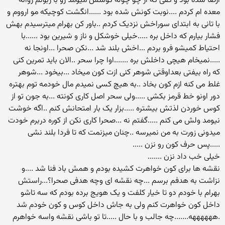
ارضا شده بود و کفی که از چو چوله کوسش میومد رو با زبونم روانه
معده ام کردم ....نوبت کونش شده بود ......انگشت کوچیکه مو ارووم و
با تانی به ابتدای سوراخش نزدیک کردم ..باور کن بهرام میترسیدم بهش
فشار بیارم که داخل بره .....خیلی خوشکل و ناز و شیرین بود ......با
احتیاط کمیشو فرو بردم ...اخش بلند شد ...نکن صحرا ...اونجا نه
.....نمیخام هیچی داخلش بره .......اوا چرا سحر ..الان باید تمرین کنی
که راه بیفتی بعداوقتی شوهر کنی ازت کون میخاد ...بیخود ...شوهر
غلط می کنه ازم کون بخاد ..به هیچ کسی نمیدم مال خودمه توم بهتره
دور اونو خط قرمز بکشی .....ولی سحر اصل کاری کونته ...به جون تو از
کوس خوردن لذتش بیشتره .....بزار یک بار امتحانش کنم ..اگه خوشت
نیومد ولش می کنم .....گفتم نه ...صحرا کاری نکن از کوره دربرم خودت
میدونی زورت به من نمیرسه ..چنان میزنمت که تا فردا بلند نشی
.....پس حرف کون رو نزن .....
خیلی خب داد نزن .......
نقشه ها برای کون خواهرت کشیده بودم و همش باد فنا شد ....و
نزاشت به هدفم برسم ...چه نقشه ای وچه هدفی صحرا؟...راستش
بهرام با خودم دو تا خیار کلفت و یک هویج برده بودم که سه تاشو
داخل کون خواهرت کنم ولی به جاش داخل کوس و کون خودم شد
.ههههههه.......چه جالب و با حال .....تا تو باشی نقشه واسه خواهرم