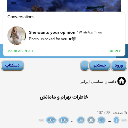
☰
انجمن لوتی
داستان سکسی ایرانی
خاطرات بهرام و مامانش
صفحه: 38 / 107
>>
107
106
...
39
38
37
...
1
<<