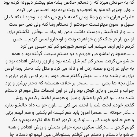
که به خودش میزد که از دستم خلاص بشه منو بیشتر دیوونه کرده بود
...ولی چیزی که منو به تعجب و بهت برده بود احساس می کردم
علیرغم فراری شدن و مقاومتی که به خرج می داد و با وجود اینکه خیلی
سهل و اسون میتونست خودشو از دستام رها کنه ولی نمی خواست
...... و از ته قلبش دوست داشت بامن راه بیاد ......وقتی انگشتم برای
اولین بار در چاک کون خواهرت رفت و اونجارو لمس کردم ....حس
کردم دارم ارضا میشم اب کوسم شورتمو کم کم خیس می کرد
......همچنان لباشو می خوردم و دو دستم سرعت گرفته بود و همه
جاشو می گرفت سحر کم کم شل شده بود و از زور زدناش افتاده بود و
به جای غر زدن و طعنه زدن اه و ناله می کرد و مثل یک دختر بچه لوس
برای من شده بود ........بهش گفتم سحر دوس دارم لوس بازی دراری و
مثل بچه ها بشی ............سحر بر خلاف همیشه که دحتر پرشور و زود
جواب و نترس و بازی گوش بود ولی در اون لجظات مثل موم تو دستام
شده بود ....و کم کم با عشق و میل و هوسم لختش کردم و بهش
گفتم خودم لخت شم یا لختم می کنی ......اون جواب داد حالشو ندارم
.....کار خودته ......صحرا امروز باید هم کیسه ام بکشی و هم لیفم بزنی
و هم حالمو خوب کنی .....تو کاری کردی که تا خالا نکرده بودم و دگر
گونم کردی ......درکف سکوی نمره خوابو ندمش و روش افتادم و همه
جاشو با دستام و دهنم می گرفتم پستوناش عین لیمو تو دستام جا