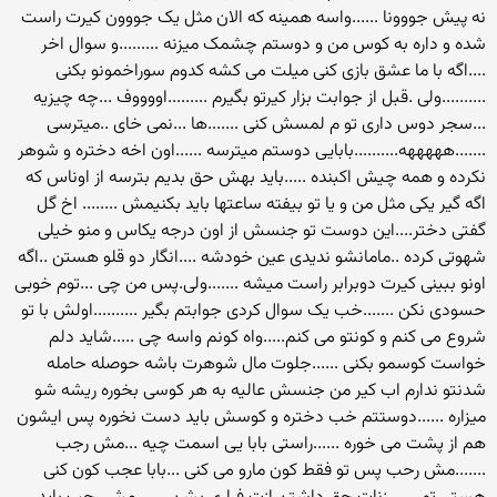
نه پیش جووونا ......واسه همینه که الان مثل یک جووون کیرت راست
شده و داره به کوس من و دوستم چشمک میزنه .........و سوال اخر
....اگه با ما عشق بازی کنی میلت می کشه کدوم سوراخمونو بکنی
..........ولی .قبل از جوابت بزار کیرتو بگیرم .........اووووف ...چه چیزیه
...سجر دوس داری تو م لمسش کنی .......ها ...نمی خای ..میترسی
.......هههههه..........بابایی دوستم میترسه ......اون اخه دختره و شوهر
نکرده و همه چیش اکبنده .....باید بهش حق بدیم بترسه از اوناس که
اگه گیر یکی مثل من و یا تو بیفته ساعتها باید بکنیمش ........ اخ گل
گفتی دختر....این دوست تو جنسش از اون درجه یکاس و منو خیلی
شهوتی کرده ..مامانشو ندیدی عین خودشه ....انگار دو قلو هستن ..اگه
اونو ببینی کیرت دوبرابر راست میشه .......ولی.پس من چی ...توم خوبی
حسودی نکن .......خب یک سوال کردی جوابتم بگیر ..........اولش با تو
شروع می کنم و کونتو می کنم.....واه کونم واسه چی .....شاید دلم
خواست کوسمو بکنی ......جلوت مال شوهرت باشه حوصله حامله
شدنتو ندارم اب کیر من جنسش عالیه به هر کوسی بخوره ریشه شو
میزاره ......دوستتم خب دختره و کوسش باید دست نخوره پس ایشون
هم از پشت می خوره ......راستی بابا یی اسمت چیه ...مش رجب
.......مش رحب پس تو فقط کون مارو می کنی ...بابا عجب کون کنی