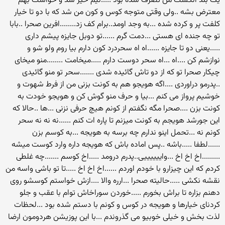
یک بند انگشت من تصرف شده بود .....نیم خیز شد و خواست بهم
معترض بشه ..ولی وقتی متوجه کوس و کون من شد که با دو تا خیار
کلفت پر و کرده شده ...به وجد اومد..برام کف زد........افرین صحرا ..بابا
تو چه جنده ای هستی ...دمت گرم ......تو دوبل جایزه پیشم داری
.....یعنی دو تا جایزه ......اه اه سحردرد کون دارم بیا روم ولو شو و
نوازشم کن ....اه ...اه سحر دوست دارم .....میخامت ........منو میخای
چیکار صحرا تو که از دو تاش گائیده شدی .......سحر تو منو گائیدی
..پدرمو دراوردی ....اگه هویجو هم به کونت بزنی من از فرط شهوت و
خوشیم پرواز می کنم ...بیا و حرف منو گوش کن و هویجو خودت به
کونت بزن ....صحرا مگه نگفتم از کونم هیچ حرفی نزنی ...ها ..حالا که
این جورشد هویجم به کونت میزنم تا پاره ات کنم ......نه نه نه سحر
کونم نه ...تحمل اینو ندارم چه برسه به هویجه ...به کوسم بزن
......لطفا .....باشه ..پس اماده باش که هویجه داره وارد کوست میشه
.........اخ اخ اخ ...واییییییی..پدرم درومد .....اخ کوسم .......چه غلطی
کردم که این چیزارو با خودم اوردم ......اخ اخ اخ .....تا تو باشی واسه من
نقشه نکشی .....حالیته صحرا ...ارره والا ....ازش خواستم کوسشو روی
دهنم بزاره تا براش بخورم .....خوردن سوراخاش توام با عقب و جلو
کردنای خیارها و هویجه در کوس و کونم با دستم شده بود ...لحظات
لذت بخش و خیلی خوبیو می گذروندم ...با این پوزیشن هردومون ارضا