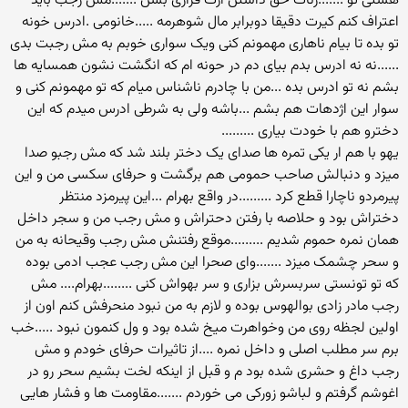
هستی تو .......زنات حق داشتن ازت فراری بشن .......مش رجب باید
اعتراف کنم کیرت دقیقا دوبرابر مال شوهرمه .....خانومی .ادرس خونه
تو بده تا بیام ناهاری مهمونم کنی ویک سواری خوبم به مش رجبت بدی
......نه نه ادرس بدم بیای دم در حونه ام که انگشت نشون همسایه ها
بشم نه تو ادرس بده ...من با چادرم ناشناس میام که تو مهمونم کنی و
سوار این اژدهات هم بشم ...باشه ولی به شرطی ادرس میدم که این
دخترو هم با خودت بیاری .........
یهو با هم ار یکی تمره ها صدای یک دختر بلند شد که مش رجبو صدا
میزد و دنبالش صاحب حمومی هم برگشت و حرفای سکسی من و این
پیرمردو ناچارا قطع کرد .........در واقع بهرام ...این پیرمزد منتظر
دختراش بود و حلاصه با رفتن دحتراش و مش رجب من و سجر داخل
همان نمره حموم شدیم .........موقع رفتنش مش رجب وقیحانه به من
و سحر چشمک میزد .......وای صحرا این مش رجب عجب ادمی بوده
که تو تونستی سربسرش بزاری و سر بهواش کنی ........بهرام.... مش
رجب مادر زادی بوالهوس بوده و لازم به من نبود منحرفش کنم اون از
اولین لجظه روی من وخواهرت میخ شده بود و ول کنمون نبود .....خب
برم سر مطلب اصلی و داخل نمره ....از تاثیرات حرفای خودم و مش
رجب داغ و حشری شده بود م و قبل از اینکه لخت بشیم سحر رو در
اغوشم گرفتم و لباشو زورکی می خوردم .......مقاومت ها و فشار هایی