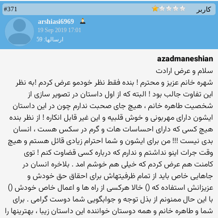
#371
کاربر
arshiasi6969
19 Sep 2019 17:01
ارسالها: 59
azadmaneshian
سلام و عرض ارادت
شهره خانم عزیز و محترم ! بنده فقط نظر خودمو عرض کردم !به نظر
این تفاوت جالب بود ! البته که از اول داستان در تصویر سازی از
شخصیت طاهره خانم ، هیچ جای صحبت ندارم چون در این داستان
ایشون دارای مهربونی و خوش قلبیه و این غیر قابل انکاره ! از نظر بنده
هیچ کسی که دارای احساسات هات و گرم در سکس هست ، انسان
بدی نیست !!! من برای ایشون و شما احترام زیادی قائل هستم و هیچ
وقت جرات اینو نداشتم و ندارم که درباره کسی قضاوت کنم ! توی
کامنت هم عرض کردم که خیلی هم خوشم امد . بلاخره انسان در
جاهایی خاص باید از تمام ظرفیتهاش برای احقاق حق خودش و
عزیزانش استفاده که () خالا هرکسی از راه ها و اعمال خاص خودش ()
با این حال ممنونم از بذل توجه و جوابگویی شما دوست گرامی . برای
شما و طاهره خانم و همه دوستان خواننده این داستان زیبا ، بهترینها را