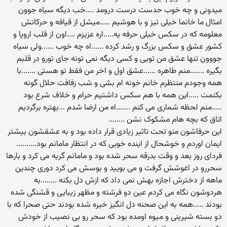
میدونی و چه خوب حدست درست درومد ....خب دیگه سیاه جوون
امثال ما خانما خیلی تیز و با هوشیم .....میشل از قیافه و حرکاتش
معلومه که در سکس خیلی حرفه یه.....اره عزیزم ....اون از قلب اروپا و
کشور عشق و سکس بزرگ و رشد کرده ......اه چه خوب ......ولی سیاه
جووون تنها عشق من تویی و کسی دیگه نمی تونه جای تورو در قلبم
بگیره .......منم طاهره ......عشق اول و اخر من فقط تو هستی .......با
همه وجودم منتظرم خانم خونه ام بشی و شب زفافت حلال گونه
بکنمت .....این همه با هم سکس داشتیم حرام و خلاف شرع بود
.....منم لحظه شماری می کنم .......اه من ارضا شدم ...بهتره برگردیم
اتاق که بچه هام مشکوک نشن ........
این حرفاشون منو تحت تاثیر زیادی قرار داده بود و به عشقشون بیشتر
ایمان اوردم و خوشحال از اینده خوبی که در انتظار مامانم بود..........
فردای روز بعد و وقت بدرقه سحر شده بود و مامانم گریه می کرد و بارها
سحررو در اغوشش گرفت و می بویید و بوسش می کرد دوری چندین
ماهه از دخترش اجازه بهش نمی داد که ازش دل بکنه ........به
هردوشون نگاه می کردم عین دو فرشته و مظهر زیبایی و قشنگی شده
بودند .....همه به این صحنه دل انگیز خیره شده بودند حتی صحرا که با
دو بسته شیرینی و میوه اومده بود که سحر رو بی نصیب از خودش