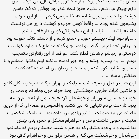
نقش یک نصیحت گر بزرگ و ارشاد گر رو براش بازی می کردم ...من
دارم چیکار می کنم ....کیرم هنوز نیمه شق بود ووقتی که فکر باسن
درشت و اندام تپل مپل شایسته خانمو می کردم ......از این حرفام
پشیمون شده بودم ....واقعا کوس خوب و گوشت داری می تونست
داشته باشه .......نباید از این سفره رنگی کوس دار غافل باشم
.....باوجود اینکه بینیشو خورد و خمیر کرده و از دستم کتک خورده بود
ولی بازم تحویلم می گرفت و اومد جلو گونه مو ماچ کرد و ازم خواست
دوستی و ارتباشو باهاش قطع نکنم ...واقعا از این رفتارش متعجب
بودم .....این پسرره چشه و چه جور ادمیه ...نکنه اینم عاشق مامانم و یا
سحر ویا شاید اکرم شده و میخاد از نردبان من استفاده کنه که به
هدفش برسه ......
اون شب و قبل از صرف شام سیامک از تهران برگشته بود و با کلی کادو
و ماشین فیات خارجی خوشکلش اومد خونه مون ومامانم و همه رو
خوب و حسابی سورپرایز و خوشحال کرد هرچند من از ته قلبم واسه
پدرم ناراحت بودم تنهایی که می کشید و افسوس و غصه ای که از دوری
مامانم می برد منو تحت تاثیر زیادی قرار داده بود ...سیامک شخصیت
مثبت و خوبی داشت و من و خواهرام مشکل و حس بدی بهش
نداشتیم و با وجود عشقی که به هم داشتند مطمئن بودم که مامانمو
خوشحال و خوشبخت می کنه و همین برای من و خواهرام کافی بود