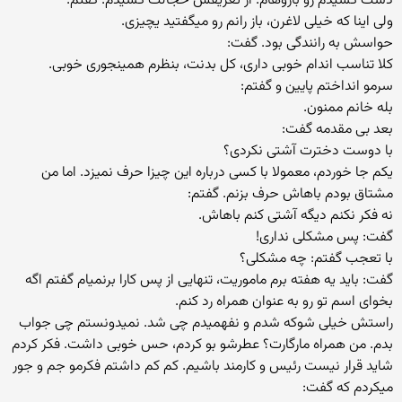
دست کشیدم رو بازوهام. از تعریفش خجالت کشیدم. گفتم:
ولی اینا که خیلی لاغرن، باز رانم رو میگفتید یچیزی.
حواسش به رانندگی بود. گفت:
کلا تناسب اندام خوبی داری، کل بدنت، بنظرم همینجوری خوبی.
سرمو انداختم پایین و گفتم:
بله خانم ممنون.
بعد بی مقدمه گفت:
با دوست دخترت آشتی نکردی؟
یکم جا خوردم، معمولا با کسی درباره این چیزا حرف نمیزد. اما من
مشتاق بودم باهاش حرف بزنم. گفتم:
نه فکر نکنم دیگه آشتی کنم باهاش.
گفت: پس مشکلی نداری!
با تعجب گفتم: چه مشکلی؟
گفت: باید یه هفته برم ماموریت، تنهایی از پس کارا برنمیام گفتم اگه
بخوای اسم تو رو به عنوان همراه رد کنم.
راستش خیلی شوکه شدم و نفهمیدم چی شد. نمیدونستم چی جواب
بدم. من همراه مارگارت؟ عطرشو بو کردم، حس خوبی داشت. فکر کردم
شاید قرار نیست رئیس و کارمند باشیم. کم کم داشتم فکرمو جم و جور
میکردم که گفت: