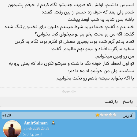
استرس داشتم، اولش که صورت جدیشو نگاه کردم از حرفم پشیمون
شدم ولی بعد که حرف زد حسم از بین رفت. گفت:
باشه پس شاید یه شب اومد پیشت.
خندیدم و گفتم: حتما بیاید شرط میبندم دلتون برای تختتون تنگ شده.
گفت: اگه من رو تخت بخوابم تو میخوای کجا بخوابی؟
تمام بدنم گرم شده بود، یچیزی همش تو فکرم بود، نگام به گردن
سفید مارگارت افتاد و لبمو بهم مالیدم. گفتم:
من رو زمین میخوابم.
تو اون لحظه کنار خونه نگه داشت و سرشو تکون داد که یعنی برو به
سلامت. ولی من حرفمو ادامه دادم:
یا اگه بخواید میشه باهم رو تخت بخوابیم.
shemale
پاسخ
بازگفت
#120
کاربر
AmirSalman
3 Feb 2026 23:39
ارسالها: 578