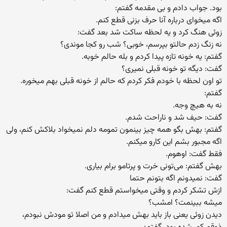
بود. جواب دادم و بی مقدمه گفتم:
اگه میخوای درباره آنا حرف بزنی قطع کنم.
زوئی هنگ کرد و یه لحظه ساکت شد بعد گفت:
نه زنگ زدم حالتو بپرسم، خوبی؟ شب رو کجا موندی؟
گفتم: یه خونه تازه پیدا کردم و بله حالم خوبه.
گفت: دیگه تو خونه قبلی نمیری؟
تو اون لحظه با خودم فکر کردم که حالم از خونه قبلی بهم میخوره.
گفتم:
نه به هیچ وجه.
گفت: حیف شد و ناراحت شدم.
گفتم: بهش بگو همه چیز بینمون تمومه دلم نمیخواد بلاکش کنم، ولی
اگه مجبور بشم این کارو میکنم.
فقط گفت: اوهوم.
بهش گفتم: می‌تونی خرت و پرتامو برام بیاری.
گفت: نمیدونم اگه بتونم حتما
ازش تشکر کردم و وقتی میخواستم قطع کنم گفت:
میشه ببینمت؟ امشب؟
دیدن زوئی یعنی باز باید بهش میدادم و من اصلا تو مودش نبودم،