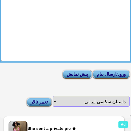
|
Moderator List
|
FAQ
|
How To
|
Rules
|
News
|
DMCA/Report Abuse (گزارش)