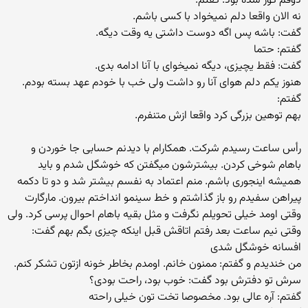
ذوقم کور شده بود. گفتم:
نه الان واقعا دلم نمیخواد با کسی باشم.
گفت: باشه پس اگه دوست داشتی یه وقت دیگه.
گفتم: حتما
گفت: فقط یچیزی، دیگه نمیخوای با آنا ادامه بدی.
هنوز یکم دلم هوای آنا رو داشت ولی خب با خودم عهد بسته بودم.
گفتم:
بهم توهین بزرگی کرد واقعا ازش متنفرم.
رأس ساعت رسیدم شرکت. همکارام با دیدنم حسابی جا خوردن و
باهام شوخی کردن. بیشترشون میگفتن که خوشگل شدم و باید
همیشه اینجوری باشم. منم اعتماد به نفسم بیشتر شد و دو تا دکمه‌
پیراهن سفیدم رو باز گذاشتم و خط سینمو انداختم بیرون. مارگارت
وقتی اومد خیلی تحویلم نگرفت و مثل بقیه باهام احوال پرسی کرد. ولی
وقتی نیم ساعت بعد رفتم اتاقش قبل اینکه چیزی بگم بهم گفت:
افسانه خوشگل شدی
من خندیدم و گفتم: ممنون خانم. اومدم بخاطر خونه ازتون تشکر کنم.
سرش تو دفترش بود گفت: خوب بود، راحت بودی؟
گفتم: آره عالی بود. مخصوصا تخت تون خیلی راحته