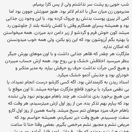
شب خوبی رو پشت سر نذاشتم ولی از پس کارا برمیام.
مدیرمون زن میان‌ سال با اندام لاغر بود‌. هنوز صورتش جوون بود اما
کمی اثر پیری پوست بدنش رو چروک کرده بود. با این وجود زن جذابی
بود و همیشه پسرای همکارم وقتی با کفش پاشنه بلند از جلوشون رد
میشد کون خوش فرم و گردشو از زیر دامن دید میزدن. همه میخواستن
یا بهتره بگم آرزوشون بود که این زنو بکنن. ولی همه خوب میدونستن
که امکان نداره.
مارگارت هر چقدر که ظاهر جذابی داشت و با اون موهای بورش جیگر
بنظر میرسید اخلاقش خشک و بی روح بود. همه ازش حساب میبردن
و هیچ کس جرأت نداشت حرف رو حرفش بیاره. یه مدیر متکبر و
خودرای بود و جذبش آدمو خشک میکرد.
استاد ریدن به کارمنداش بود. اگه کسی کارشو درست انجام نمیداد، یا
بی نظمی میکرد با برخورد قاطع مارگارت مواجه میشد. تا اون موقع با
من هیچ برخورد بدی نداشت، هر چند باهام مهربونم نبود ولی نشده
بود که یبارم بهم تذکر بده. من از روز اول ازش میترسیدم، هر وقت که
باهام حرف میزد موهای تنم سیخ میشد. واسه همین از روز اول کارو
سفت چسبیدم. هیچ وقت دیر نمیکردم، همیشه حواسم بود که
مریض نشم و مجبور نشم مرخصی بگیرم. بعضی وقتا حتا تا ساعت
هفت هشت میموندم که وقتی فرداش اومد فایل آماده روی میزش