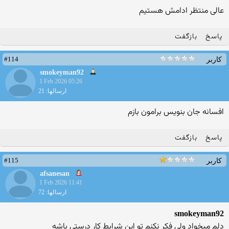
عالی منتظر ادامش هستیم
پاسخ
بازگفت
#114
کاربر
smokeyman92
1 Feb 2026 05:26
ارسالها: 21
افسانه جان بنویس برامون بازم
پاسخ
بازگفت
#115
کاربر
afsanesan
1 Feb 2026 11:41
ارسالها: 72
smokeyman92
دلم میخواد ولی فکر نکنم تو این شرایط کار درستی باشه