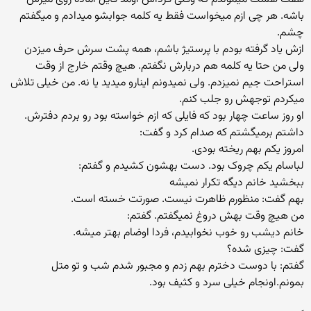
باشه. هر چی ازم میخواست فقط یه کلمه جوابشو میدادم و میگفتم
چشم.
ازش یاد گرفته بودم با پرستیژ باشم، همه پشت سرش حرف میزدن
ولی من حتا یه کلمه هم دربارش نگفتم‌. هیچ وقتم خارج از وقت
استراحت جیم نمیزدم. ولی نمیدونم اینارو میدید یا نه. من خیلی تلاش
میکردم توجهش رو جلب کنم.
او روز ساعت چهار بود که فایلی که ازم خواسته بود رو بردم دفترش.
داشتم برمیگشتم که صدام کرد و گفت:
امروز یکم بهم ریخته بودی.
لباسام یکم چروک بود. دست بهشون کشیدم و گفتم:
ببخشید خانم دیگه تکرار نمیشه
بهم گفت: منظورم ظاهرت نیست. صورتت خسته است.
من هیچ وقت بهش دروغ نمیگفتم. گفتم:
خانم دیشب رو خوب نخوابیدم، فردا اوضام بهتر میشه.
گفت: چیزی شده؟
گفتم: با دوست دخترم بهم زدم و مجبور شدم شب و تو متل
بمونم.اونجام خیلی سرد و کثیف بود.