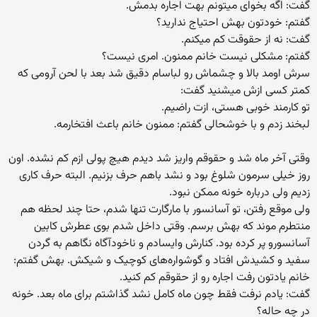
گفت: اگه بخوای میتونم بهت اجاره بدمش.
گفتم: خودتون بهش احتیاج ندارید؟
گفت: نه از حقوقت کم میکنم.
گفتم: مشکلی نیست خانم ممنون. امری نیست؟
سرش اومد بالا و چشماش رو لباسام دقیق شد بعد با لحن آرومی که
کمتر کسی ازش میشنید گفت:
تو کارمند خوبی هستی، ازت راضیم.
لبخند زدم و با خوشحالی گفتم: ممنون خانم باعث افتخارمه.
وقتی آخر ماه شد و حقوقم واریز شد دیدم هیچ پولی ازم کم نشده. اون
روز خیلی سرمون شلوغ بود و نشد باهم حرف بزنیم. البته حرف کاری
زدیم ولی درباره خونه ممکن نبود.
ولی موقع رفتن، تو آسانسور با مارگارت تنها شدم، حتا چند لحظه هم
منتطرم موند که بهش برسم. وقتی داخل شدم بوی عطرش کابین
آسانسورو پر کرده بود. کنارش وایسادم و ناخودآگاه نگاهم به گردن
سفید و کشیدش افتاد و گوشواره‌های کوچیک و شیکش. بهش گفتم:
خانم یادتون رفت اجاره رو از حقوقم کم کنید.
گفت: یادم نرفت فقط چون ماه کامل نشد گذاشتم برای ماه بعد. خونه
در چه حاله؟