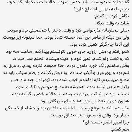
گفت: اوه نمیدونستم، باید حدس میزدم. حالا دلت میخواد یکم حرف
بزنیم یا به تنهایی احتیاج داری؟
نگاش کردم و گفتم:
شاید یه وقت دیگه.
خیلی محترمانه عذرخواهی کرد و رفت. دختر با شخصیتی بود و مودب
ولی من دیگه از ظاهر این آدما خسته شده بودم. خدا میدونه زیر پوست
این آدما چه گرگی کمین کرده بود.
شبو رفتم یه متل ارزون. جای خوبی نتونستم پیدا کنم. ساعت سه بود
که رو تخت ولو شدم. تمیز نبود و اذیت میشدم. تختم صدا میداد.
وقتی ساعتم زنگ خورد داغون بودم. حتا حمومم نکرده بودم. رد عرق رو
تنم بود و بوی عرق و آبکیر میدادم. یه دوش گرفتم و رفتم سرکار. باید به
موقع میرسیدم. تازه اوضاعم خوب شده بود. توی اون چند ماه حتی
یکبار هم دیر نرفته بودم. همیشه به موقع میرفتم و تا کارم تموم
نمیشد از دفتر شرکت بیرون نمیومدم. تا حالا مرخصی نگرفته بودم،
همون دو روز تعطیلی توی هفته برای من کافی بود.
مثل همیشه به موقع رسیدم. اما قیافم داغون بود و چشام از خستگی
خمار بود. وقتی رئیسمون منو دید ازم پرسید:
چرا امروز انقدر خسته ای؟
منم گفتم: