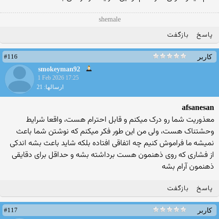
shemale
پاسخ
بازگفت
#116
کاربر
smokeyman92
1 Feb 2026 17:25
ارسالها: 21
afsanesan
معذوریت شما رو درک میکنم و قابل احترام هست، واقعا شرایط
وحشتناک هست، ولی من این طور فکر میکنم که نوشتن شما باعث
نمیشه ما فراموش کنیم چه اتفاقی افتاده بلکه شاید باعث بشه اندکی
از فشاری که روی ذهنمون هست برداشته بشه و حداقل برای دقایقی
ذهنمون آرام بشه
پاسخ
بازگفت
#117
کاربر