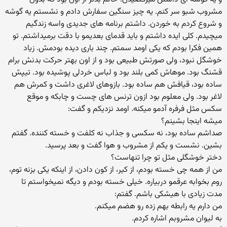
مشروب شبو سر کنم. یه چیز سنگین سفارش دادم و نشستم یه گوشه
و شروع کردم به خوردن. داشتم برنامه های جدیدی واسه زندگیم
میچیدم. کلی ایده داشتم و باید قدمای بعدیمو با دقت برمیداشتم. تو
همین فکرا بودم که یکی اومد سمتم. چند باری دیده بودمش. زیاد
خوشگل نبود، ولی صورتش طبیعی بود و از اون بهتر حرکت بدنش برام
قشنگ بود. موهاش کمی بلند بود و لباس خردلی پوشیده بود. تیپش
ساده بود، قیافش هم ساده بود. بازوهای لاغری داشت و کمرش هم
لاغر بود. ولی معلوم بود ازون ترنس های چست و چابکه و موقع
سکس مثل فرفره آدمو میکنه. اومد نزدیکم و گفت:
میشه اینجا بشینم؟
صداشم ساده بود، نه سکسی و جذاب نه کلفت و خسته کننده. گفتم
بشین. نشست و یکم از مشروب و هوا گفت و بعد پرسید.
دختر خوشگلی مثل تو چرا تنهاست؟
من از همه چی خسته بودم، از کیر، از کون دادن، از اینکه یکی بزنه توم،
روم بخوابه عرقمو دربیاره. خیلی خسته بودم و دیگه نمیخواستم تا
مدت زیادی با هیشکی باشم. گفتم:
من دارم یه رابطه بهم زده رو هضم میکنم.
به لیوان مشروبم اشاره کردم.