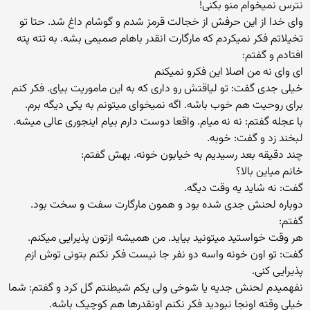
نترس نمیخوام منو بکنی!
وای خدا از این حرفش از خجالت قرمز شدم و گوشام داغ شد. حتا تو
تخیلاتم فکر نمیکردم که مارگارت انقدر باهام صمیمی بشه. به تته پته
افتادم و گفتم:
ای وای نه من اصلا این فکرو نمیکنم
خیلی جدی گفت: تو لیاقتش رو داری که به این ماموریت بیای. فکر کنم
برای روحیت هم خوب باشه. اگه نمیخوای میتونم به یکی دیگه برم.
با عجله گفتم: نه نه میام. واقعا دوست دارم بیام اینجوری عالی میشه.
لبخند زد و گفت: خوبه.
چند دقیقه بعد رسیدیم به خیابون خونه‌. بهش گفتم:
خانم میاین بالا؟
گفت: نه شاید یه وقت دیگه.
دوباره لحنش جدی شده بود و همون مارگارت سفت و سخت بود.
گفتم:
هر وقت خواستید میتونید بیاید. من همیشه ازتون پذیرایی میکنم.
گفت: تو اون خونه واسه دو نفر جا نیست فکر نکنم بتونی توش ازم
پذیرایی کنی.
نفهمیدم لحنش جدیه یا شوخی ولی یکم شیطنتم گل کرد و گفتم: شما
خیلی وقته اونجا نبودید فکر نکنم اونقدرها هم کوچیک باشه.