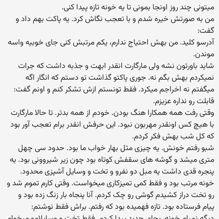
میتونی چند روز اونجا بمونی تا یه خونه تازه پیدا کنی.
من به صورتش خیره شدم و با تعجب نگاش کرد. یه پاکت بهم داد و
گفت:
آدرسو کلید. من بهش احتیاج ندارم، یکم مرتبش کنی جای خوبیه واسه
موندن.
شاید باورتون نشه ولی مارگارت انقدر ابهت و جذبه داشت که جرات
نمیکردم بهش بگم نه. جوری پاکتو گذاشت تو دستم که انگار اگه
میگفتم نه اخراجم میکرد. فقط تونستم ازش تشکر کنم و اونم گفت:
قابلت رو نداره عزیزم.
وقتی رفت همه همکارا هنگ بودن. خودم از همه بدتر. تا حالا مارگارت
با هیچ کس اونقدر مهربون نبود. این حرفش انقدر برام تعجب آور بود
که کل شب بهش فکر کردم.
شبو رفتم خونش. یه چیزی مثل بهار خواب ما بود. حدود سی چهل
متری میشد و گوشه های سقفش کوتاه بود چون زیر شیروونی بود. یه
پنجره قدی داشت یه مبل دو نفرو و تخت و وسایل آشپزی محدود.
خونه مرتب بود و فقط کمی تمیزکاری میخواست. وقتی کارم تموم شد و
رو تخت دراز کشیدم گوشی رو چک کردم. آنا پنجاه بار زنگ زده بود و
پیام فرستاده بود. تازه فهمیده بود که رفتم. براش فقط نوشتم:
دیگه نمیام خونه، یجای جدید پیدا کردم. فقط تخت و وسایلامو میخوام.