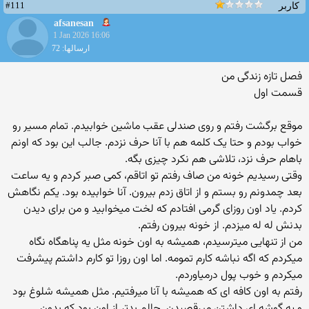
#111
کاربر
afsanesan
1 Jan 2026 16:06
ارسالها: 72
فصل تازه زندگی من
قسمت اول
موقع برگشت رفتم و روی صندلی عقب ماشین خوابیدم. تمام مسیر رو
خواب بودم و حتا یک کلمه هم با آنا حرف نزدم. جالب این بود که اونم
باهام حرف نزد، تلاشی هم نکرد چیزی بگه.
وقتی رسیدیم خونه من صاف رفتم تو اتاقم، کمی صبر کردم و یه ساعت
بعد چمدونم رو بستم و از اتاق زدم بیرون. آنا خوابیده بود. یکم نگاهش
کردم. یاد اون روزای گرمی افتادم که لخت میخوابید و من برای دیدن
بدنش له له میزدم. از خونه بیرون رفتم.
من از تنهایی میترسیدم، همیشه به اون خونه مثل یه پناهگاه نگاه
میکردم که اگه نباشه کارم تمومه. اما اون روزا تو کارم داشتم پیشرفت
میکردم و خوب پول درمیاوردم.
رفتم به اون کافه ای که همیشه با آنا میرفتیم. مثل همیشه شلوغ بود
و یه گوشه ای داشتن میرقصیدن. حالم بدتر از اون بود که بدون