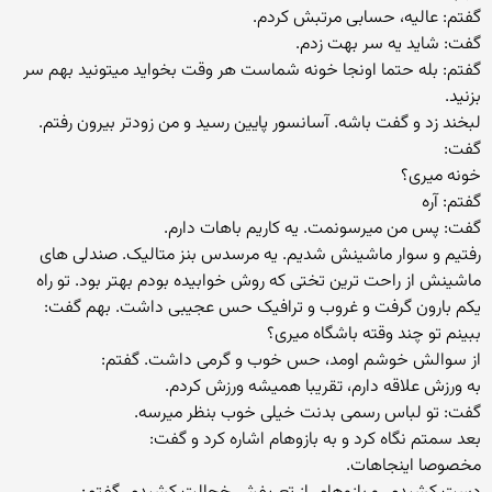
گفتم: عالیه، حسابی مرتبش کردم.
گفت: شاید یه سر بهت زدم.
گفتم: بله حتما اونجا خونه شماست هر وقت بخواید میتونید بهم سر
بزنید.
لبخند زد و گفت باشه. آسانسور پایین رسید و من زودتر بیرون رفتم.
گفت:
خونه میری؟
گفتم: آره
گفت: پس من میرسونمت. یه کاریم باهات دارم.
رفتیم و سوار ماشینش شدیم. یه مرسدس بنز متالیک‌. صندلی های
ماشینش از راحت ترین تختی که روش خوابیده بودم بهتر بود. تو راه
یکم بارون گرفت و غروب و ترافیک حس عجیبی داشت. بهم گفت:
ببینم تو چند وقته باشگاه میری؟
از سوالش خوشم اومد، حس خوب و گرمی داشت. گفتم:
به ورزش علاقه دارم، تقریبا همیشه ورزش کردم.
گفت: تو لباس رسمی بدنت خیلی خوب بنظر میرسه.
بعد سمتم نگاه کرد و به بازوهام اشاره کرد و گفت:
مخصوصا اینجاهات.