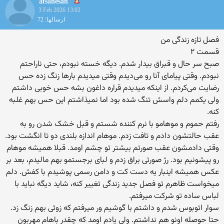
afsanesan
3 Feb 2026 13:02
ارسالها: 72
فصل تازه زندگی من
قسمت ۲
صبح سر حال و قبراق بیدار شدم. دیگه خسته نبودم، حتی ناراحتم
نبودم. وقتی پیامای آنا رو می‌دیدم وقتی میدیدم بارها زنگ زده حس
رضایت می‌کردم. از اینکه میدیدم قراره داغون بشه حس خوبی داشتم
ولی یکمم دلم واسش تنگ شده بود اما نمیذاشتم این حس بهم غلبه
کنه.
رفتم حموم و موهامو با نرم کننده شستم و قبل خشک شدن رو به
عقب حالتشون دادم و تافت زدم. موهام اندازه بلندی دو تا انگشت بود.
وقتی دادمشون عقب صورتم بیشتر تو چشم اومد. قبلا همیشه موهام
رو پیشونیم بود. رژ صورتی براق زدم و لبای برجستمو بهم مالیدم، بعد بر
عکس همیشه اینبار یه دست کت و دامن رسمی پوشیدم با کفش. دلم
میخواست ظاهرم تو فصل جدید زندگی تغییر کنه، شاید دیگه نباید با
لباس ساده تو شرکت میرفتم.
سوار اتوبوس شدم و داشتم با گوشیم ور میرفتم که زوئی بهم زنگ زد.
حتا حوصله اونو هم نداشتم. ولی یادم اومد که چقدر باهام مهربون