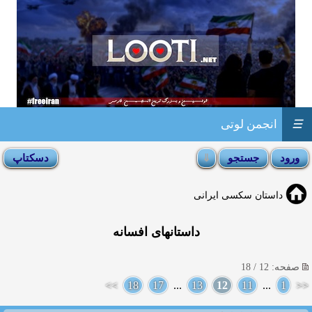
☰
انجمن لوتی
داستان سکسی ایرانی
داستانهای افسانه
صفحه: 12 / 18
>>
18
17
...
13
12
11
...
1
<<