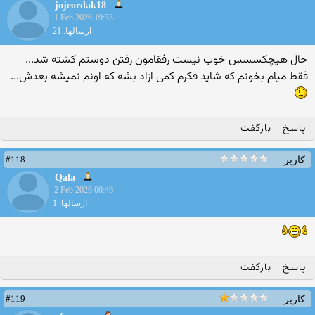
jojeordak18
1 Feb 2026 19:33
ارسالها: 21
حال هیچکسسس خوب نیست رفقامون رفتن دوستم کشته شد...
فقط میام بخونم که شاید فکرم کمی ازاد بشه که اونم نمیشه بعدش...
پاسخ
بازگفت
#118
کاربر
Qala
2 Feb 2026 06:46
ارسالها: 1
پاسخ
بازگفت
#119
کاربر