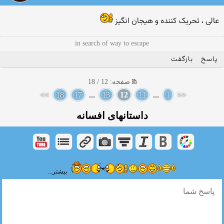
عالی ، تحریک کننده و هیجان انگیز
in search of way to escape
پاسخ
بازگفت
صفحه: 12 / 18
>>
18
17
...
13
12
11
...
1
<<
داستانهای افسانه
بیشتر...