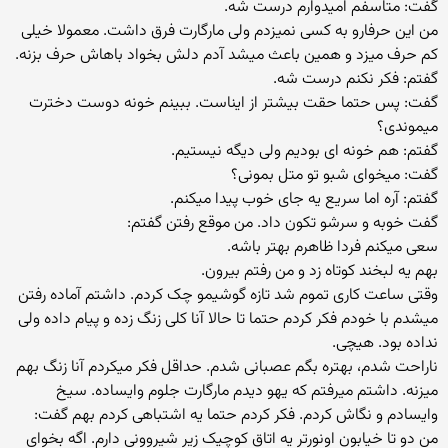
گفت: متاسفم امیدوارم درست شه.
من این حرفارو به کسی نمیزدم ولی مارگارت فرق داشت. معمولا خیلی
کم حرف میزد و همین باعث میشد آدم دلش بخواد باهاش حرف بزنه.
گفتم: فکر نکنم درست شه.
گفت: پس حتما حقت بیشتر از ایناست. ببینم خونه دوست دخترت
میموندی؟
گفتم: هم خونه ای بودیم ولی دیگه نیستیم.
گفت: میخوای شبو تو متل بمونی؟
گفتم: آره اما سریع یه جای خوب پیدا میکنم.
گفت خوبه و سرشو تکون داد. من موقع رفتن گفتم:
سعی میکنم فردا ظاهرم بهتر باشه.
بهم یه لبخند کوتاه زد و من رفتم بیرون.
وقتی ساعت کاری تموم شد تازه گوشیمو چک کردم. داشتم آماده رفتن
میشدم با خودم فکر کردم حتما تا حالا آنا کلی زنگ زده و پیام داده ولی
نداده بود. هیچی.
ناراحت شدم، بهتره بگم عصبانی شدم. حداقل فکر میکردم آنا زنگ بهم
میزنه. داشتم میرفتم که یهو دیدم مارگارت جلوم وایساده. سیخ
وایسادم و نگاش کردم. فکر کردم حتما یه اشتباهی کردم بهم گفت:
من دو تا خیابون اونورتر یه اتاق کوچیک زیر شیروونی دارم. اگه بخوای