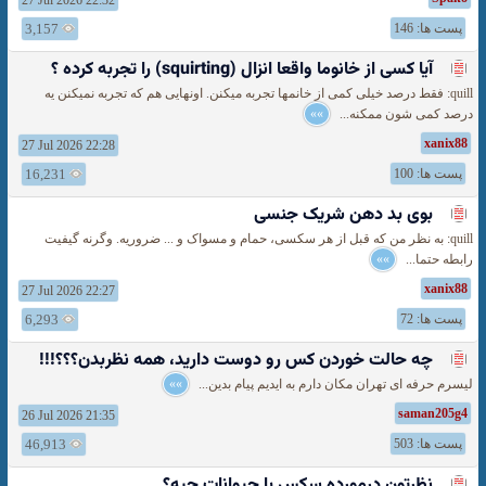
27 Jul 2026 22:32
پست ها: 146
3,157
آیا کسی از خانوما واقعا انزال (squirting) را تجربه کرده ؟
quill: فقط درصد خیلی کمی از خانمها تجربه میکنن. اونهایی هم که تجربه نمیکنن یه
درصد کمی شون ممکنه...
»»
xanix88
27 Jul 2026 22:28
پست ها: 100
16,231
بوی بد دهن شریک جنسی
quill: به نظر من که قبل از هر سکسی، حمام و مسواک و ... ضروریه. وگرنه گیفیت
رابطه حتما...
»»
xanix88
27 Jul 2026 22:27
پست ها: 72
6,293
چه حالت خوردن کس رو دوست دارید، همه نظربدن؟؟؟!!!
لیسرم حرفه ای تهران مکان دارم به ایدیم پیام بدین...
»»
saman205g4
26 Jul 2026 21:35
پست ها: 503
46,913
نظرتون درمورده سكس با حيوانات چيه؟