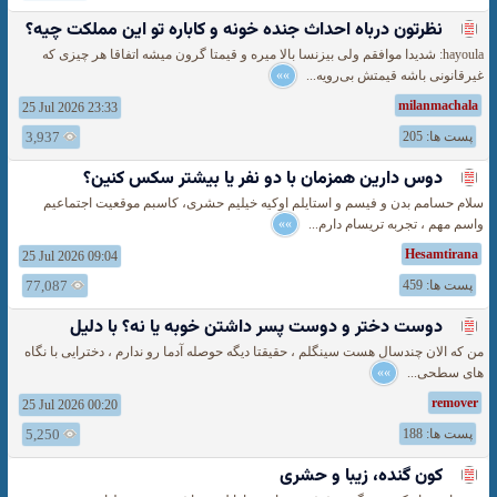
نظرتون درباه احداث جنده خونه و كاباره تو این مملكت چیه؟
hayoula: شدیدا موافقم ولی بیزنسا بالا میره و قیمتا گرون میشه اتفاقا هر چیزی که
غیرقانونی باشه قیمتش بی‌رویه...
»»
milanmachala
25 Jul 2026 23:33
پست ها: 205
3,937
دوس دارین همزمان با دو نفر یا بیشتر سكس كنین؟
سلام حسامم بدن و فیسم و استایلم اوکیه خیلیم حشری، کاسبم موقعیت اجتماعیم
واسم مهم ، تجربه تریسام دارم...
»»
Hesamtirana
25 Jul 2026 09:04
پست ها: 459
77,087
دوست دختر و دوست پسر داشتن خوبه یا نه؟ با دلیل
من که الان چندسال هست سینگلم ، حقیقتا دیگه حوصله آدما رو ندارم ، دخترایی با نگاه
های سطحی...
»»
remover
25 Jul 2026 00:20
پست ها: 188
5,250
کون گنده، زیبا و حشری