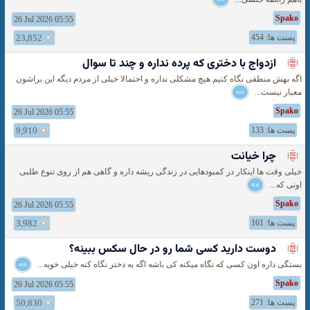
Spako
26 Jul 2026 05:55
پست ها: 454
23,852
ازدواج با دختری كه پرده نداره و چند تا سوال
اگه بهش منطقی نگاه کنیم هیچ مشکلی نداره و احتمالا خیلی از مردم دیگه این براشون
معیار نیست...
»»
Spako
26 Jul 2026 05:55
پست ها: 133
9,910
چرا خيانت
خیلی وقت ها اینکار در کمبودهایی در زندگی ریشه داره و گاهی هم از روی تنوع طلبی
اونی که...
»»
Spako
26 Jul 2026 05:55
پست ها: 161
3,982
دوست دارید كسی شما رو در حال سكس ببینه؟
بستگی داره اون کسی که نگاه میکنه کی باشه اگه یه دختر نگاه کنه خیلی خوبه...
»»
Spako
26 Jul 2026 05:55
پست ها: 271
50,830