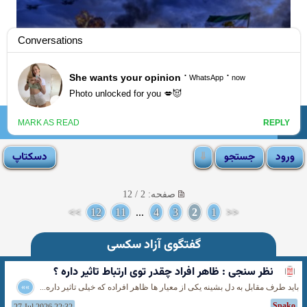
☰
انجمن لوتی
صفحه: 2 / 12
>>
12
11
...
4
3
2
1
<<
گفتگوی آزاد سکسی
نظر سنجی : ظاهر افراد چقدر توی ارتباط تاثیر داره ؟
باید طرف مقابل به دل بشینه یکی از معیار ها ظاهر افراده که خیلی تاثیر داره...
»»
Spako