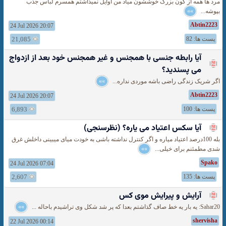
مرد ها همه از کون بزرگ خوششون میاد من اوایل نمیذاشتم همسرم لباس جذب
بپوشه...
»»
Abtin2223
24 Jul 2026 20:07
پست ها: 82
21,085
آیا رابطه جنسی با همجنس و غیر همجنس خود بعد از ازدواج
می پسندید؟
اگر شریک زندگی راضی باشه موردی نداره...
»»
Abtin2223
24 Jul 2026 20:07
پست ها: 100
6,893
آیا سکس اعتیاد می یاره؟ (نظرسنجی)
بله 100درصد اعتیاد میاره و اگر کنترل نداشته باشی به خودت میای میبینی داخلش غرق
شدی مطمئنم برای خیلی...
»»
Spako
24 Jul 2026 07:04
پست ها: 135
2,607
آرایش و پیرایش موی کس
Sahar20: یه بار یه خط صاف گذاشتم بعدا که پر شد شکل وی تراشیدم باحاله ...
»»
shervisha
22 Jul 2026 00:14