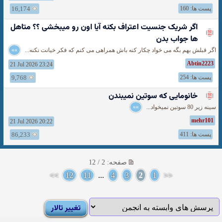
پست ها: 160
16,174
اگر شریک جنسیت اعتراف بکنه آیا اون رو میبخشی ؟؟ متاهل
ها جواب بدن
اگر قبلش بهم بگه می خواد چکار کنه باش همراهی می کنم که فکر خیانت نکنه...
»»
Abtin2223
21 Jul 2026 23:24
پست ها: 254
9,768
خانومایی كه سوتین نمیبندن
سینه زیر 80 سوتین نمیخواد...
»»
mehr101
21 Jul 2026 20:22
پست ها: 411
86,233
صفحه: 2 / 12
>>
12
11
...
4
3
2
1
<<