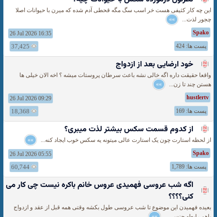
این چه کار کثیفی هست خر اسب سگ مگه قحطی آدم شده که میرن با حیوانات اصلا
چجور لذت...
»»
Spako
26 Jul 2026 16:35
پست ها: 424
37,425
خود ارضایی بعد از ازدواج
واقعا حقیقت داره اگه خالی نشه باعث سرطان پروستات میشه ؟ اخه الان خیلی ها
هستن چند تا زن...
»»
hustlertv
26 Jul 2026 09:29
پست ها: 169
18,368
از كدوم قسمت سكس بیشتر لذت میبری؟
از لحظه استارت چون یک استارت عالی میتونه یه سکس خوب ایجاد کنه...
»»
Spako
26 Jul 2026 05:55
پست ها: 1,789
60,744
اگه شب عروسی فهمیدی عروس خانم باکره نیست چی کار می
کنی؟؟؟؟
بعیده فهمیدن این موضوع تا شب عروسی طول بکشه وقتی همه قبل از عقد و ازدواج
باهم رابطه جنسی...
»»