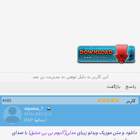
این کاربر به دلیل توهین به مدیریت بن شد.
پاسخ
بازگفت
#105
کاربر
sepanta_7
10 Oct 2015 22:51
ارسالها: 23327
دانلود و متن موزیک ویدئو زیبای
مدلی(آلبوم بی بی عشق)
با صدای