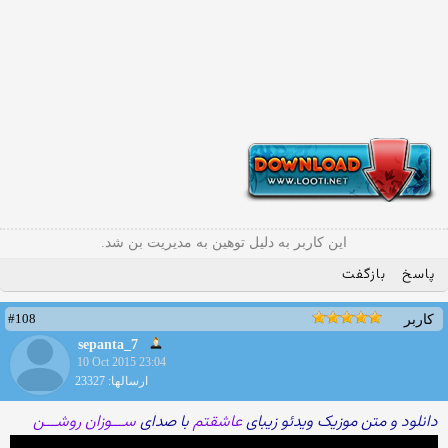
این کاربر به دلیل توهین به مدیریت بن شد.
پاسخ
بازگفت
#108
کاربر
sepanta_7
10 Oct 2015 23:04
ارسالها: 23327
دانلود و متن موزیک ویدئو زیبای
عاشقتم
با صدای
ســـوزان روشـــن