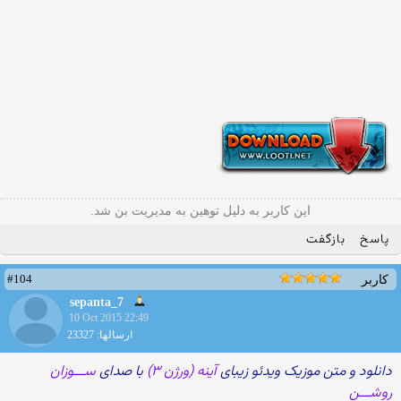
این کاربر به دلیل توهین به مدیریت بن شد.
پاسخ
بازگفت
#104
کاربر
sepanta_7
10 Oct 2015 22:49
ارسالها: 23327
دانلود و متن موزیک ویدئو زیبای
آینه (ورژن ۳)
با صدای
ســـوزان
روشـــن