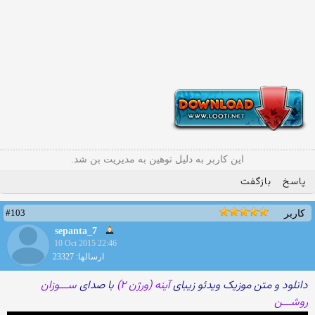
این کاربر به دلیل توهین به مدیریت بن شد.
پاسخ
بازگفت
#103
کاربر
sepanta_7
10 Oct 2015 22:46
ارسالها: 23327
دانلود و متن موزیک ویدئو زیبای
آینه (ورژن ۲)
با صدای
ســـوزان
روشـــن