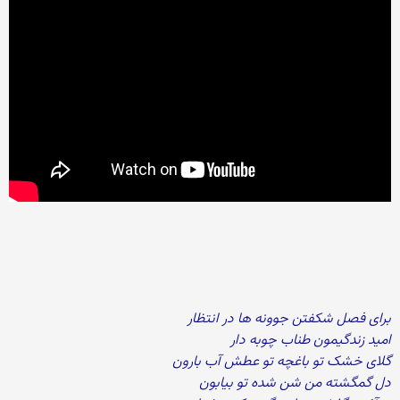
برای فصل شکفتن جوونه ها در انتظار
امید زندگیمون طناب چوبه دار
گلای خشک تو باغچه تو عطش آب بارون
دل گمگشته من شن شده تو بیابون