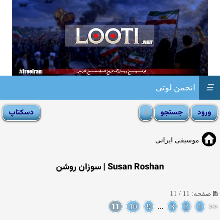
☰
انجمن لوتی
موسیقی ایرانی
Susan Roshan | سوزان روشن
صفحه: 11 / 11
11
10
9
...
3
2
1
<<