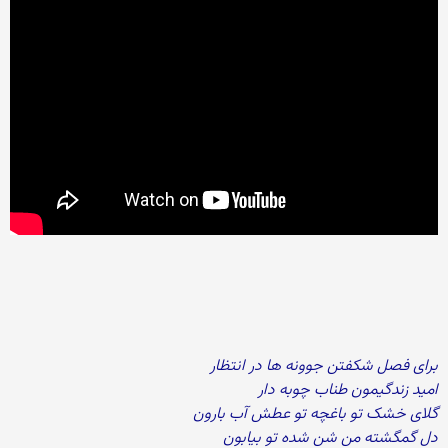
برای فصل شکفتن جوونه ها در انتظار
امید زندگیمون طناب چوبه دار
گلای خشک تو باغچه تو عطش آب بارون
دل گمگشته من شن شده تو بیابون