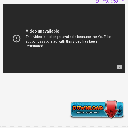
ســـوزان روشـــن