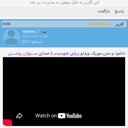
این کاربر به دلیل توهین به مدیریت بن شد.
پاسخ
بازگفت
#106
کاربر
sepanta_7
10 Oct 2015 22:59
ارسالها: 23327
دانلود و متن موزیک ویدئو زیبای
نفهمیدم
با صدای
ســـوزان روشـــن