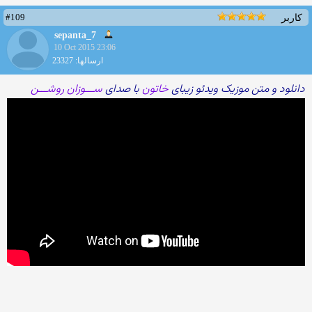
#109
کاربر
sepanta_7
10 Oct 2015 23:06
ارسالها: 23327
دانلود و متن موزیک ویدئو زیبای
خاتون
با صدای
ســـوزان روشـــن