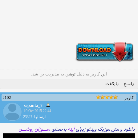
این کاربر به دلیل توهین به مدیریت بن شد.
پاسخ
بازگفت
#102
کاربر
sepanta_7
10 Oct 2015 22:44
ارسالها: 23327
دانلود و متن موزیک ویدئو زیبای
آینه
با صدای
ســـوزان روشـــن