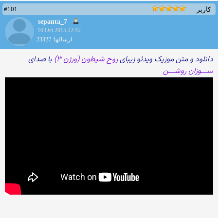
#101
کاربر
sepanta_7
10 Oct 2015 22:42
ارسالها: 23327
دانلود و متن موزیک ویدئو زیبای
روح شیطون (ورژن ۳)
با صدای
ســـوزان روشـــن