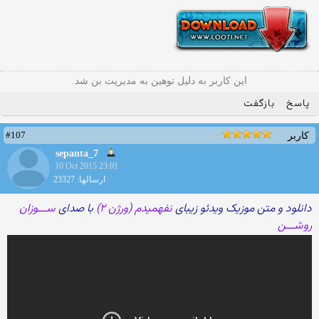
این کاربر به دلیل توهین به مدیریت بن شد.
پاسخ
بازگفت
#107
کاربر
sepanta_7
10 Oct 2015 23:01
ارسالها: 23327
دانلود و متن موزیک ویدئو زیبای
نفهمیدم (ورژن ۲)
با صدای
ســـوزان
روشـــن