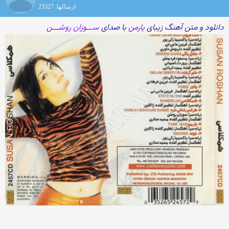
ارسالها: 23327
دانلود و متن آهنگ زیبای
یارمن
با صدای
ســـوزان روشـــن