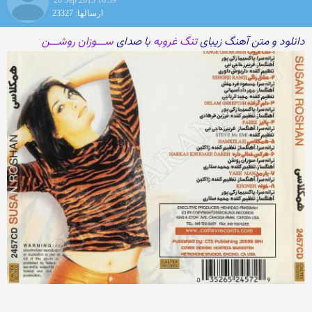
26 Sep 2015 16:39
ارسالها: 23327
دانلود و متن آهنگ زیبای
تنگ غروبه
با صدای
ســـوزان روشـــن