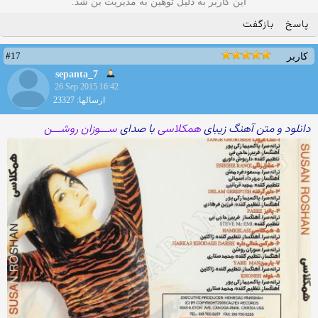
این کاربر به دلیل توهین به مدیریت بن شد.
پاسخ
بازگفت
#17
کاربر
sepanta_7
26 Sep 2015 16:42
ارسالها: 23327
دانلود و متن آهنگ زیبای
همکلاسی
با صدای
ســـوزان روشـــن