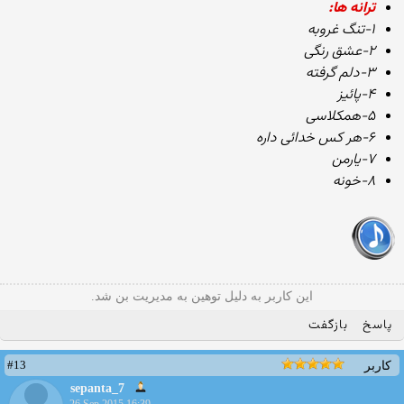
ترانه ها:
۱-تنگ غروبه
۲-عشق رنگی
۳-دلم گرفته
۴-پائیز
۵-همکلاسی
۶-هر کس خدائی داره
۷-یارمن
۸-خونه
این کاربر به دلیل توهین به مدیریت بن شد.
پاسخ
بازگفت
#13
کاربر
sepanta_7