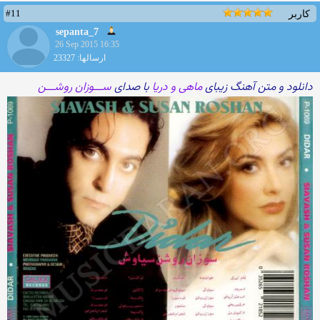
#11
کاربر
sepanta_7
26 Sep 2015 16:35
ارسالها: 23327
دانلود و متن آهنگ زیبای
ماهی و دریا
با صدای
ســـوزان روشـــن