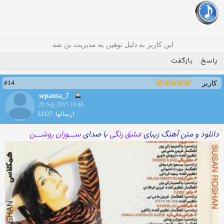
این کاربر به دلیل توهین به مدیریت بن شد.
پاسخ
بازگفت
#14
کاربر
sepanta_7
26 Sep 2015 16:40
ارسالها: 23327
دانلود و متن آهنگ زیبای
عشق رنگی
با صدای
ســـوزان روشـــن