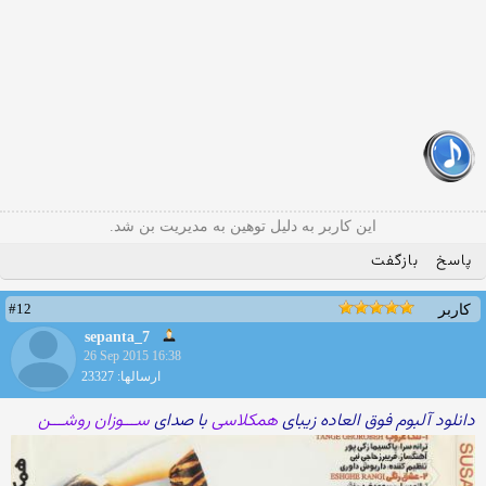
این کاربر به دلیل توهین به مدیریت بن شد.
پاسخ
بازگفت
#12
کاربر
sepanta_7
26 Sep 2015 16:38
ارسالها: 23327
دانلود آلبوم فوق العاده زیبای
همکلاسی
با صدای
ســـوزان روشـــن