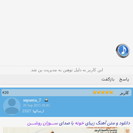
این کاربر به دلیل توهین به مدیریت بن شد.
پاسخ
بازگفت
#20
کاربر
sepanta_7
26 Sep 2015 16:45
ارسالها: 23327
دانلود و متن آهنگ زیبای
خونه
با صدای
ســـوزان روشـــن