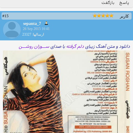
پاسخ
بازگفت
#15
کاربر
sepanta_7
26 Sep 2015 16:41
ارسالها: 23327
دانلود و متن آهنگ زیبای
دلم گرفته
با صدای
ســـوزان روشـــن