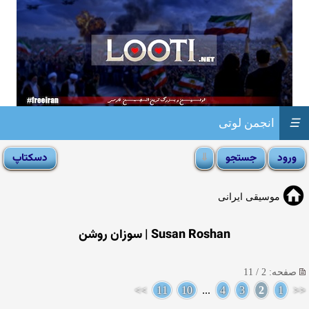
☰
انجمن لوتی
موسیقی ایرانی
Susan Roshan | سوزان روشن
صفحه: 2 / 11
>>
11
10
...
4
3
2
1
<<