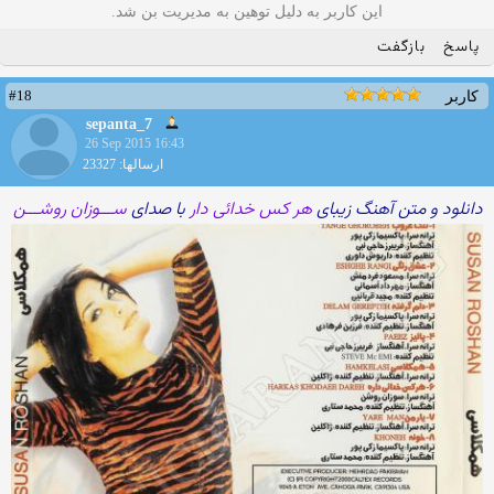
این کاربر به دلیل توهین به مدیریت بن شد.
پاسخ
بازگفت
#18
کاربر
sepanta_7
26 Sep 2015 16:43
ارسالها: 23327
دانلود و متن آهنگ زیبای
هر کس خدائی دار
با صدای
ســـوزان روشـــن