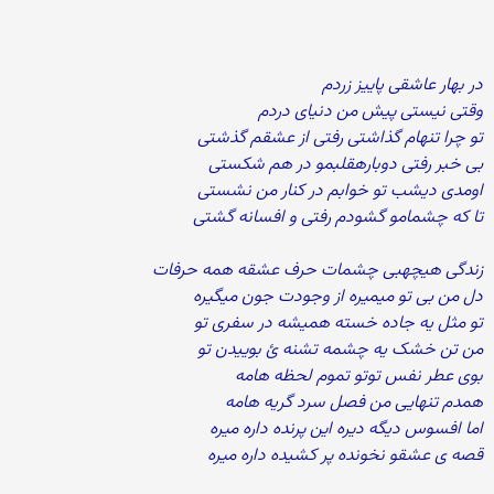
در بهار عاشقی پاییز زردم
وقتی نیستی پیش من دنیای دردم
تو چرا تنهام گذاشتی رفتی از عشقم گذشتی
بی خبر رفتی دوبارهقلبمو در هم شکستی
اومدی دیشب تو خوابم در کنار من نشستی
تا که چشمامو گشودم رفتی و افسانه گشتی
زندگی هیچهبی چشمات حرف عشقه همه حرفات
دل من بی تو میمیره از وجودت جون میگیره
تو مثل یه جاده خسته همیشه در سفری تو
من تن خشک یه چشمه تشنه ئ بوییدن تو
بوی عطر نفس توتو تموم لحظه هامه
همدم تنهایی من فصل سرد گریه هامه
اما افسوس دیگه دیره این پرنده داره میره
قصه ی عشقو نخونده پر کشیده داره میره