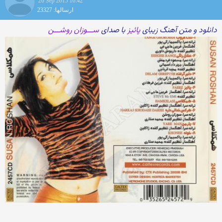
26 Sep 2015 16:42
ارسالها: 23327
دانلود و متن آهنگ زیبای
پائیز
با صدای
ســـوزان روشـــن