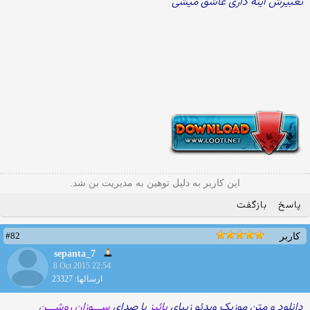
تعبیرش اینه داری عاشق میشی
این کاربر به دلیل توهین به مدیریت بن شد.
پاسخ
بازگفت
#82
کاربر
sepanta_7
8 Oct 2015 22:54
ارسالها: 23327
دانلود و متن موزیک ویدئو زیبای
پائیز
با صدای
ســـوزان روشـــن