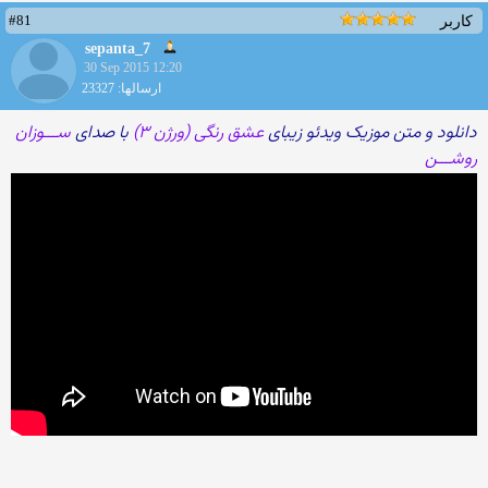
#81
کاربر
sepanta_7
30 Sep 2015 12:20
ارسالها: 23327
دانلود و متن موزیک ویدئو زیبای
عشق رنگی (ورژن ۳)
با صدای
ســـوزان
روشـــن