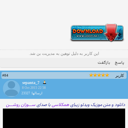
این کاربر به دلیل توهین به مدیریت بن شد.
پاسخ
بازگفت
#84
کاربر
sepanta_7
8 Oct 2015 22:58
ارسالها: 23327
دانلود و متن موزیک ویدئو زیبای
همکلاسی
با صدای
ســـوزان روشـــن