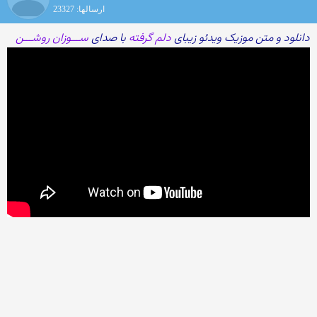
ارسالها: 23327
دانلود و متن موزیک ویدئو زیبای
دلم گرفته
با صدای
ســـوزان روشـــن