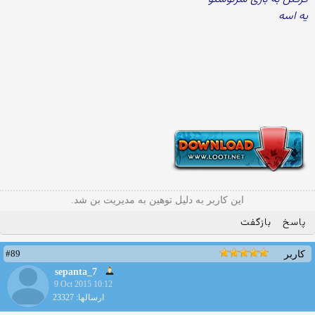
یه اسه
این کاربر به دلیل توهین به مدیریت بن شد.
پاسخ
بازگفت
#89
کاربر
sepanta_7
9 Oct 2015 10:12
ارسالها: 23327