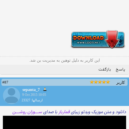
این کاربر به دلیل توهین به مدیریت بن شد.
پاسخ
بازگفت
#87
کاربر
sepanta_7
9 Oct 2015 10:05
ارسالها: 23327
دانلود و متن موزیک ویدئو زیبای
قمارباز
با صدای
ســـوزان روشـــن