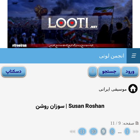
☰
انجمن لوتی
موسیقی ایرانی
Susan Roshan | سوزان روشن
صفحه: 9 / 11
>>
11
10
9
8
...
1
<<