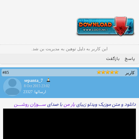
این کاربر به دلیل توهین به مدیریت بن شد.
پاسخ
بازگفت
#85
کاربر
sepanta_7
8 Oct 2015 23:02
ارسالها: 23327
دانلود و متن موزیک ویدئو زیبای
یار من
با صدای
ســـوزان روشـــن