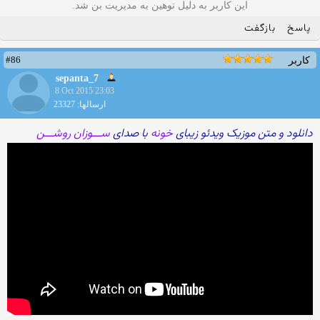
این کاربر به دلیل توهین به مدیریت بن شد.
پاسخ
بازگفت
#86
کاربر
sepanta_7
8 Oct 2015 23:03
ارسالها: 23327
دانلود و متن موزیک ویدئو زیبای
خونه
با صدای
ســـوزان روشـــن