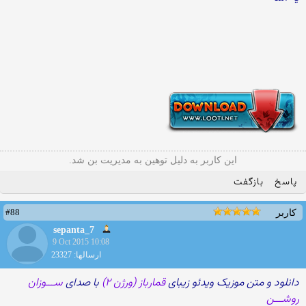
این کاربر به دلیل توهین به مدیریت بن شد.
پاسخ
بازگفت
#88
کاربر
sepanta_7
9 Oct 2015 10:08
ارسالها: 23327
دانلود و متن موزیک ویدئو زیبای
قمارباز (ورژن ۲)
با صدای
ســـوزان
روشـــن