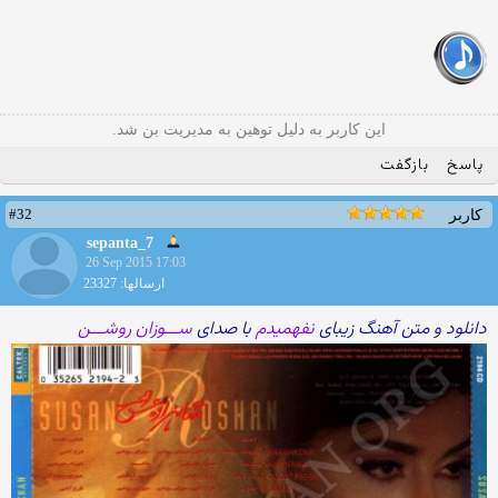
این کاربر به دلیل توهین به مدیریت بن شد.
پاسخ
بازگفت
#32
کاربر
sepanta_7
26 Sep 2015 17:03
ارسالها: 23327
دانلود و متن آهنگ زیبای
نفهمیدم
با صدای
ســـوزان روشـــن