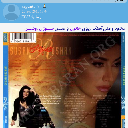
sepanta_7
26 Sep 2015 17:04
ارسالها: 23327
دانلود و متن آهنگ زیبای
خاتون
با صدای
ســـوزان روشـــن