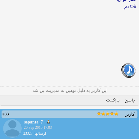
افتادم
این کاربر به دلیل توهین به مدیریت بن شد.
پاسخ
بازگفت
#33
کاربر
sepanta_7
26 Sep 2015 17:03
ارسالها: 23327