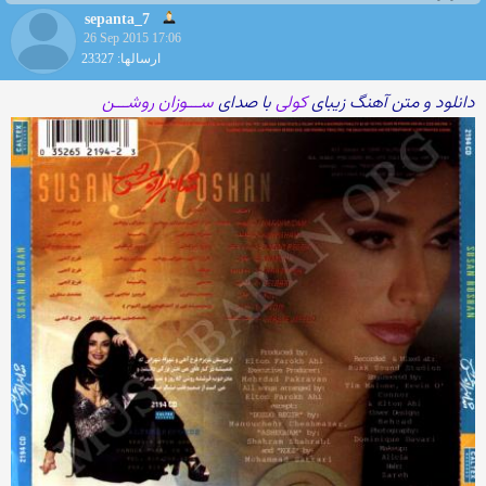
sepanta_7
26 Sep 2015 17:06
ارسالها: 23327
دانلود و متن آهنگ زیبای
کولی
با صدای
ســـوزان روشـــن