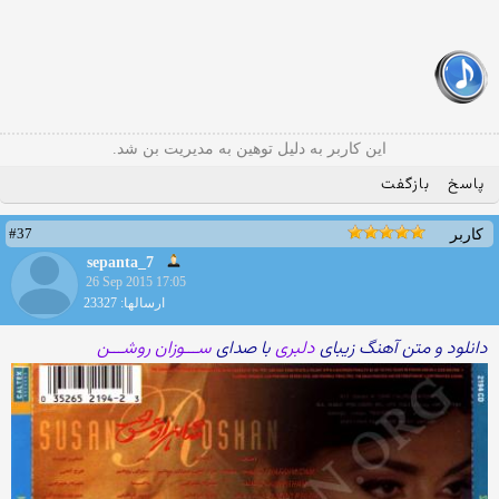
این کاربر به دلیل توهین به مدیریت بن شد.
پاسخ
بازگفت
#37
کاربر
sepanta_7
26 Sep 2015 17:05
ارسالها: 23327
دانلود و متن آهنگ زیبای
دلبری
با صدای
ســـوزان روشـــن