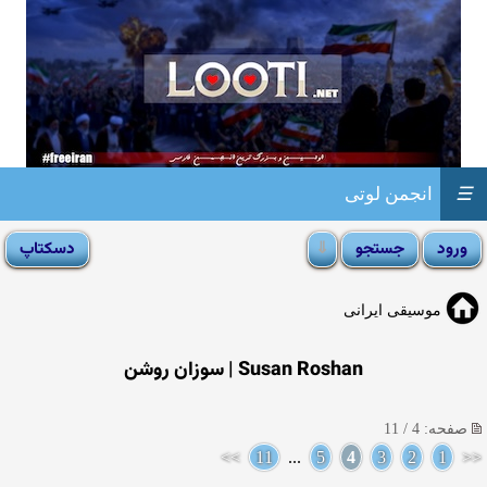
☰
انجمن لوتی
موسیقی ایرانی
Susan Roshan | سوزان روشن
صفحه: 4 / 11
>>
11
...
5
4
3
2
1
<<