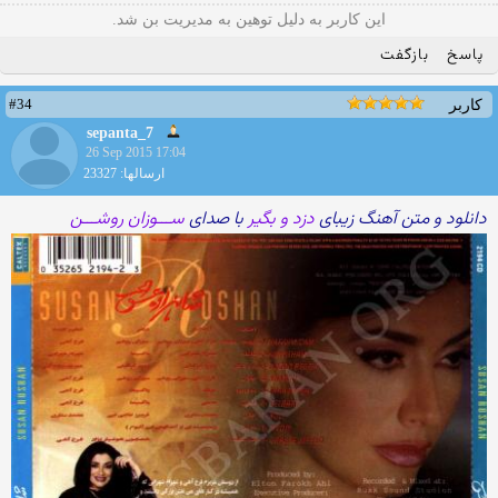
این کاربر به دلیل توهین به مدیریت بن شد.
پاسخ
بازگفت
#34
کاربر
sepanta_7
26 Sep 2015 17:04
ارسالها: 23327
دانلود و متن آهنگ زیبای
دزد و بگیر
با صدای
ســـوزان روشـــن