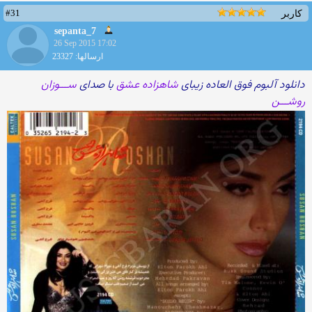
#31
کاربر
sepanta_7
26 Sep 2015 17:02
ارسالها: 23327
دانلود آلبوم فوق العاده زیبای
شاهزاده عشق
با صدای
ســـوزان
روشـــن