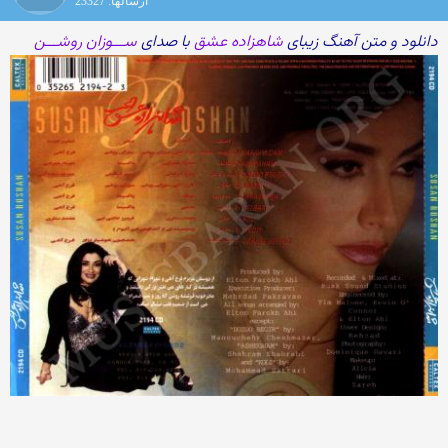
ارسالها: 23327
دانلود و متن آهنگ زیبای
شاهزاده عشق
با صدای
ســـوزان روشـــن