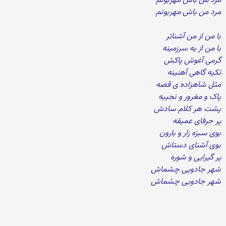
مرد من باش مهربونم
مرد من باش مهربونم
با من از من آشناتر
با من از یه سرزمینه
گرمی آغوش پاکش
تکیه گاهی آهنینه
مثل شاهزاده ی قصه
پاک و مغرور و نجیبه
پشت هر کلام سادش
پر حرفای عمیقه
بوی سبزه زار و بارون
بوی آشنای دستاش
پر گیرایی و شوره
شهر جادویی چشماش
شهر جادویی چشماش