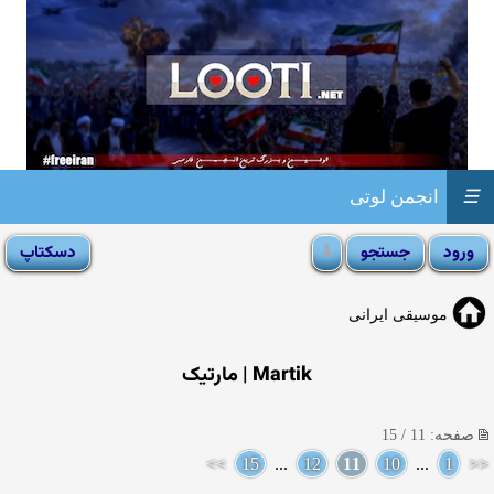
☰
انجمن لوتی
موسیقی ایرانی
Martik | مارتیک
صفحه: 11 / 15
>>
15
...
12
11
10
...
1
<<