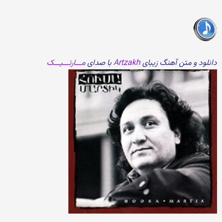
دانلود و متن آهنگ زیبای
Artzakh
با صدای
مـــارتـــیـــک