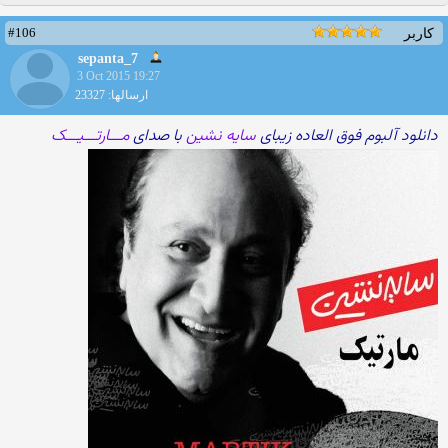
#106
کاربر
sepanta_7
3 Oct 2015 19:27
ارسالها: 23327
دانلود آلبوم فوق العاده زیبای
سایه نشین
با صدای
مـــارتـــیـــک