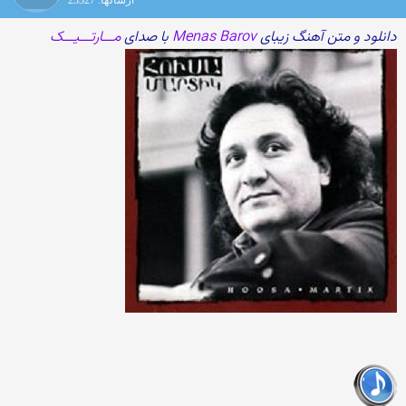
ارسالها: 23327
دانلود و متن آهنگ زیبای
Menas Barov
با صدای
مـــارتـــیـــک