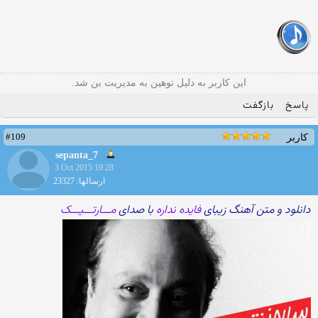
این کاربر به دلیل توهین به مدیریت بن شد.
پاسخ
بازگفت
#109
کاربر
sepanta_7
3 Oct 2015 19:28
ارسالها: 23327
دانلود و متن آهنگ زیبای
فایده نداره
با صدای
مـــارتـــیـــک