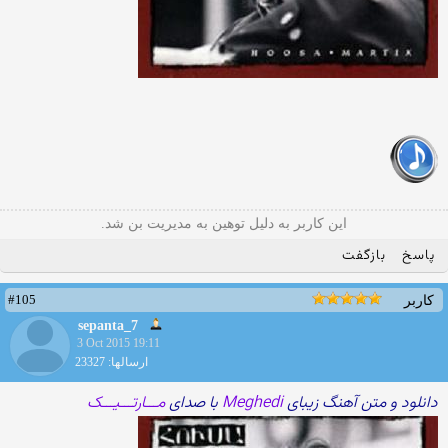
این کاربر به دلیل توهین به مدیریت بن شد.
پاسخ
بازگفت
#105
کاربر
sepanta_7
3 Oct 2015 19:11
ارسالها: 23327
دانلود و متن آهنگ زیبای
Meghedi
با صدای
مـــارتـــیـــک