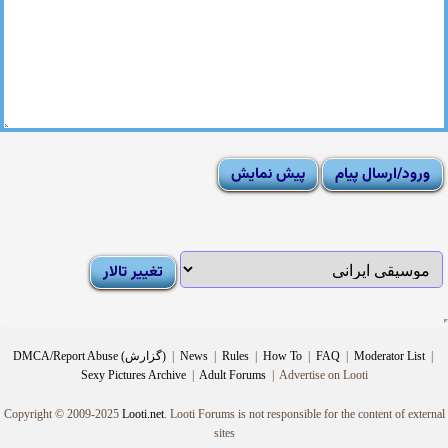
|
Moderator List
|
FAQ
|
How To
|
Rules
|
News
|
DMCA/Report Abuse (گزارش)
Sexy Pictures Archive
|
Adult Forums
|
Advertise on Looti
Copyright © 2009-2025
Looti.net
. Looti Forums is not responsible for the content of external
sites