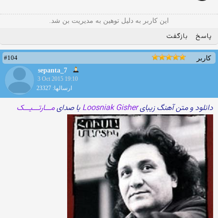
این کاربر به دلیل توهین به مدیریت بن شد.
پاسخ
بازگفت
#104
کاربر
sepanta_7
3 Oct 2015 19:10
ارسالها: 23327
دانلود و متن آهنگ زیبای
Loosniak Gisher
با صدای
مـــارتـــیـــک