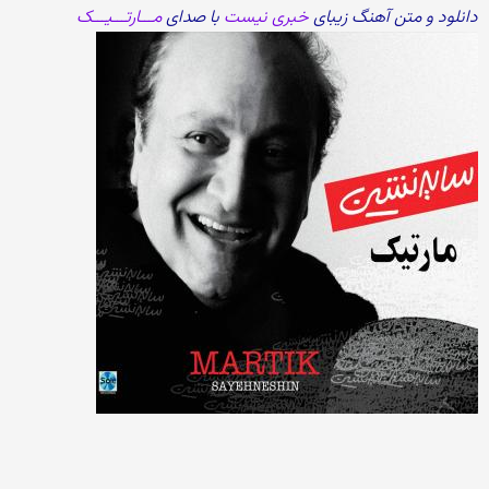
دانلود و متن آهنگ زیبای
خبری نیست
با صدای
مـــارتـــیـــک