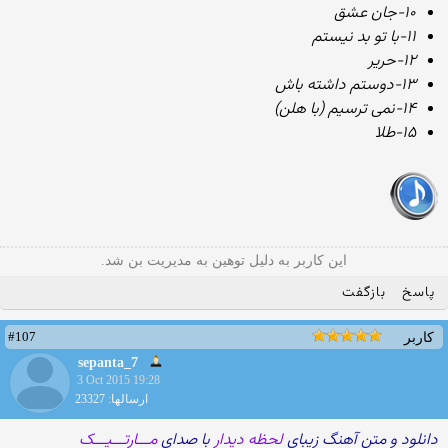
۱۰-جان عشق
۱۱-با تو بد نیستم
۱۲-حریر
۱۳-دوستم داشته باش
۱۴-نمی ترسیم (با هلن)
۱۵-طلا
این کاربر به دلیل توهین به مدیریت بن شد.
پاسخ
بازگفت
#107
کاربر
sepanta_7
3 Oct 2015 19:28
ارسالها: 23327
دانلود و متن آهنگ زیبای
لحظه دیدار
با صدای
مـــارتـــیـــک