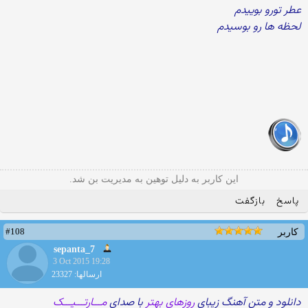
عطر تورو بوییدم
لحظه ها رو بوسیدم
این کاربر به دلیل توهین به مدیریت بن شد.
پاسخ
بازگفت
#108
کاربر
sepanta_7
3 Oct 2015 19:28
ارسالها: 23327
دانلود و متن آهنگ زیبای
روزهای بهتر
با صدای
مـــارتـــیـــک