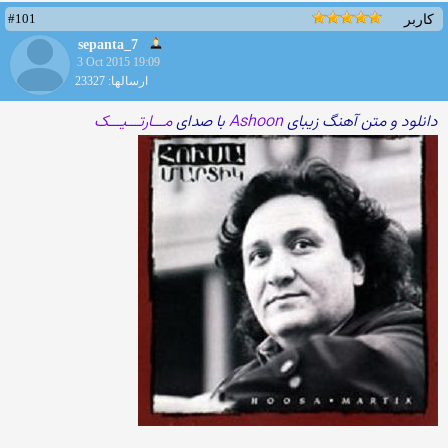
#101
کاربر
sepanta_7
3 Oct 2015 19:09
ارسالها: 23327
دانلود و متن آهنگ زیبای
Ashoon
با صدای
مـــارتـــیـــک