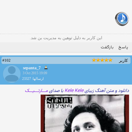
این کاربر به دلیل توهین به مدیریت بن شد.
پاسخ
بازگفت
#102
کاربر
sepanta_7
3 Oct 2015 19:09
ارسالها: 23327
دانلود و متن آهنگ زیبای
Kele Kele
با صدای
مـــارتـــیـــک