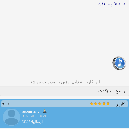
نه نه فایده نداره
این کاربر به دلیل توهین به مدیریت بن شد.
پاسخ
بازگفت
#110
کاربر
sepanta_7
3 Oct 2015 19:29
ارسالها: 23327