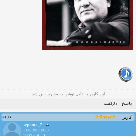
این کاربر به دلیل توهین به مدیریت بن شد.
پاسخ
بازگفت
#103
کاربر
sepanta_7
3 Oct 2015 19:10