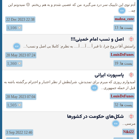
آدم توی این تایپیک سر درد می‌گیره. من که عصبی شدم و به هم ریختم. 😔 نمیدونم این
چه...
»»
mahsa_cute
22 Dec 2023 22:38
پست ها: 13
1,106
اصل و نسب امام خمینی!!!
راستش آقا دروغ چرا، تا قبر آ .... آ..... آ..... به نظرم: کاملا بی اصل و نسب!...
»»
LouisDeFunes
28 May 2023 07:24
پست ها: 19
1,360
پاسپورت ایرانی
امیدوارم روزی که میرم برای تمدیدش، شرایطش از نظر اعتبار و احترام برگشته باشه به
قبل از حمله جمهوری...
»»
LouisDeFunes
28 May 2023 07:04
پست ها: 52
1,505
شکل‌های حکومت در کشورها
مرسی...
»»
Niki22
3 Sep 2022 12:46