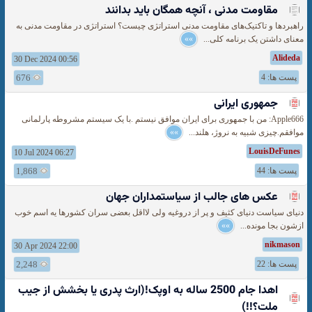
مقاومت مدنی ، آنچه همگان باید بدانند
راهبردها و تاکتیک‌های مقاومت مدنی استراتژی چیست؟ استراتژی در مقاومت مدنی به
معنای داشتن یک برنامه کلی...
»»
Alideda
30 Dec 2024 00:56
پست ها: 4
676
جمهورى ايرانى
Apple666: من با جمهوری برای ایران موافق نیستم .با یک سیستم مشروطه پارلمانی
موافقم.چیزی شبیه به نروژ، هلند...
»»
LouisDeFunes
10 Jul 2024 06:27
پست ها: 44
1,868
عكس های جالب از سیاستمداران جهان
دنیای سیاست دنیای کثیف و پر از دروغیه ولی لااقل بعضی سران کشورها یه اسم خوب
ازشون بجا مونده...
»»
nikmason
30 Apr 2024 22:00
پست ها: 22
2,248
اهدا جام 2500 ساله به اوپک!(ارث پدری یا بخشش از جیب
ملت؟!!)