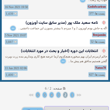
خوب رید رفت...
»»
Godofwariran
16 Nov 2021 19:58
پست ها: 377
1,439
نامه سعید ملک پور (مدیر سابق سایت آویزون)
اگه به جاش بودم اویزون 2 و 3 میزدم تا بیشتر بسوزن این جماعت داعشی...
»»
Benjamiin
5 Nov 2021 19:07
پست ها: 52
3,887
انتخابات این دوره (اخبار و بحث در مورد انتخابات)
حالم ازمردم ایران بهم میخوره،هیچکدوم ازما عرضه هیچ کاری ونداریم بنده زرت وپرت
گفتن هستیم منافق هم پیش ما...
»»
Natoo78
11 Jun 2021 02:06
پست ها: 627
1,400
صفحه: 2 / 6
>>
6
5
4
3
2
1
<<