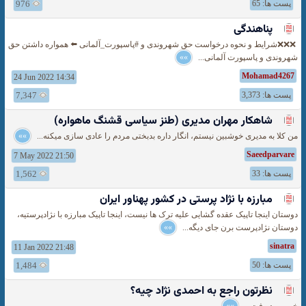
پست ها: 65
976
پناهندگی
‍ ❌❌❌شرایط و نحوه درخواست حق شهروندی و #پاسپورت_آلمانی ⬅️ همواره داشتن حق
شهروندی و پاسپورت آلمانی...
»»
Mohamad4267
24 Jun 2022 14:34
پست ها: 3,373
7,347
شاهكار مهران مدیری (طنز سیاسی قشنگ ماهواره)
من کلا به مدیری خوشبین نیستم، انگار داره بدبختی مردم را عادی سازی میکنه...
»»
Saeedparvare
7 May 2022 21:50
پست ها: 33
1,562
مبارزه با نژاد پرستی در كشور پهناور ایران
دوستان اینجا تاپیک عقده گشایی علیه ترک ها نیست، اینجا تاپیک مبارزه با نژادپرستیه،
دوستان نژادپرست برن جای دیگه...
»»
sinatra
11 Jan 2022 21:48
پست ها: 50
1,484
نظرتون راجع به احمدی نژاد چیه؟