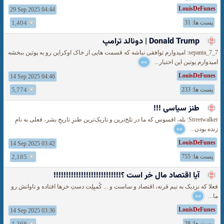
LouisDeFunes
29 Sep 2025 04:44
پست ها: 31
1,404
Donald Trump | دونالد ترامپ
sepanta_7_7: امیدوارم توافقی نباشه که قسمت هایی از خاک اوکراین رو به پوتین ببخشه
امیدوارم پوتین این اختیار...
»»
LouisDeFunes
14 Sep 2025 04:46
پست ها: 233
5,774
طنز سیاسی !!!
Streetwalker: بله، افسوس که ما در تلخ‌ترین و تاریک‌ترین طنزِ تاریخِ بشر، فعلی به نامِ
زنده بودن...
»»
LouisDeFunes
14 Sep 2025 03:42
پست ها: 755
2,185
آیا اقتصاد مال خر است ؟!!!!!!!!!!!!!!!!!!!!!!!!!!!
فعلا که نزدیک به نیم قرنه، اقتصاد و ساست و ... کُمپِلِت دستِ خرها افتاده و تاوانش رو
ما...
»»
LouisDeFunes
14 Sep 2025 03:36
پست ها: 28
1,368