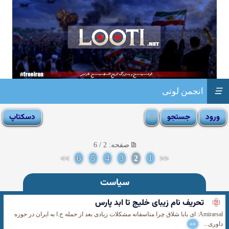
☰
انجمن لوتی
صفحه: 2 / 6
>>
6
5
4
3
2
1
<<
سیاست
تحریف نام زیبای خلیج تا ابد پارس
Amirarsal: ای بابا شلاق چرا متاسفانه مشکلات زیادی بعد از حمله ج.ا به ایران در حوزه
داوری...
»»