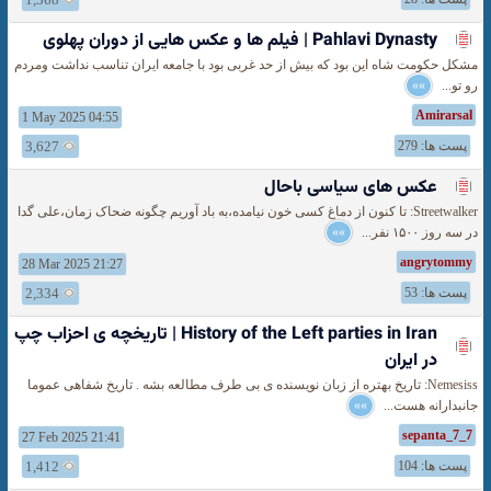
Pahlavi Dynasty | فیلم ها و عکس هایی از دوران پهلوی
مشکل حکومت شاه این بود که بیش از حد غربی بود با جامعه ایران تناسب نداشت ومردم
رو تو...
»»
Amirarsal
1 May 2025 04:55
پست ها: 279
3,627
عكس های سیاسی باحال
Streetwalker: تا کنون از دماغ کسی خون نیامده،به باد آوریم چگونه ضحاک زمان،علی گدا
در سه روز ۱۵۰۰ نفر...
»»
angrytommy
28 Mar 2025 21:27
پست ها: 53
2,334
History of the Left parties in Iran | تاریخچه ی احزاب چپ
در ایران
Nemesiss: تاریخ بهتره از زبان نویسنده ی بی طرف مطالعه بشه . تاریخ شفاهی عموما
جانبدارانه هست...
»»
sepanta_7_7
27 Feb 2025 21:41
پست ها: 104
1,412