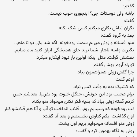
گفتم:
باشه ولی دوستات چی؟ اینجوری خوب نیست.
گفت:
نگران نباش یکاری میکنم کسی شک نکنه.
بعد به گروه گفت:
منو افسانه و زوئی میریم سمت رودخونه. اگه شد یکی دو تا ماهی
بگیریم واسه ناهار. شما برید جای همیشگی اتراق کنید مام میایم.
نقشش گرفت. مثل اینکه اولین بار نبود اینکارو میکرد.
تو راه آروم بهش گفتم:
چرا گفتی زوئی همراهمون بیاد.
اونم گفت:
که کشیک بده یه وقت کسی نیاد.
برام عجیب بود این حرفش، جنگل خلوت بود تقریبا. بعدشم حس
کردم گفته زوئی بیاد که بقیه فکر نکنن میخواد منو بکنه.
لب رودخونه که رسیدیم زوئی قلاب انداخت تو آب و آنا هم قلابشو کنار
اون گذاشت. یکم کنارش نشستیم و بعد آنا گفت:
زوئی منو افسانه میخوایم بریم اون پشت.
زوئی یه نگاه بهمون کرد و گفت: