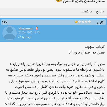
منتظر داستان بعدی هستیم
پاسخ
بازگفت
#45
کاربر
afsanesan
25 Oct 2025 19:23
ارسالها: 72
گرداب شهوت
فصل دو: حیوان درون آنا
من و آنا باهم روزای خوبی رو میگذروندیم. تقریبا هر روز باهم رابطه
داشتیم اما رابطه ما عاشقونه نبود، یعنی بود ولی فقط توش عشق به
سکس و شهوت بود و بس. وقتی هوسمون تموم میشد خیلی باهم
کاری نداشتیم. حتا جدا از هم میخوابیدیم و من ازین موضوع خیلی
راضی بودم. اما تقریبا هیچ وقت به طور کامل از دستش امنیت
نداشتم. مثلا وقتی خواب بودم با گرمای کیر آنا رو لبم بیدار میشدم. یا
وقتی از سر کار میومدم آنا جلو در با همون لباس رسمی کار منو میکرد.
یبار داشتم تو آشپزخونه غذا میپختم که شورتمو کشید پایین و گذاشت