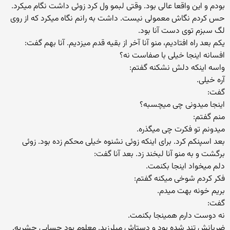
بودم و این واقعا عالی بود. وقتی لبمو ول کرد زوئی داشت نگام میکرد.
حس کردم نگاش معمولی نیست. داشت به رانم نگاه میکرد که از روی
لگ سبزم توی دست آنا بود.
یکم بعد راه افتادیم، منو آنا آخر از بقیه قدم میزدیم. آنا بهم گفت:
افسانه اینجا خیلی با صفاست نه؟
واسه اینکه دلش نشکنه گفتم:
آره خیلی.
گفت:
اینجا میدونی چی میچسبه؟
منم گفتم:
میدونم تو فکرت چی میگذره.
بعد اسپنکم کرد. برای اینکه زوئی نشنوه خیلی محکم زده بود. زوئی
برگشت و به منو آنا لبخند زد. بعد آنا گفت:
دلم میخواد اینجا بکنمت.
فکر کردم شوخی میکنه گفتم:
بریم خونه بهت میدم.
گفت:
نه دوست دارم همینجا بکنمت.
ضربانش تند شده بود و دستاش میلرزید. معلوم بود حسابی حشریه.