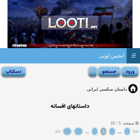
☰
انجمن لوتی
داستان سکسی ایرانی
داستانهای افسانه
صفحه: 5 / 18
>>
18
17
...
6
5
4
...
1
<<