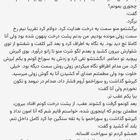
چجوری بمونم؟
گفت:
برگرد.
برگشتمو منو سمت یه درخت هدایت کرد. دولام کرد تقریبا نیم رخ
سمت زوئی مونده بودیم. من بدنم پشت درخت پنهون شده بود ولی آنا
کاملا تچ دید بود. یه نگاه به اطراف کرد و بعد کیر کلفت و شقشو از توی
شلوارش بیرون کشید و بعدم لگو شرت منو تا زانو درآورد. بوی کیرش
پیچید تو دماغم. انگشتشو تفی کرد و زدش به سوراخ کونم و یکم لیزش
کرد. من مدام اطرافو نگاه میکردم، زوئی روش سمت دیگه بود. خیلی
خلوت بود ولی مطمئنم صدای آه کشیدن آنا به گوش زوئی میرسید.
کیرشو گذاشت رو سوراخمو آروم فشار داد، صدام در نیومد و تکون
نخوردم ولی آنا گفت:
بیا یکم عقب تر.
بعد کونمو گرفت و کشوند عقب. از پشت درخت کونم افتاد بیرون،
مطمئن بودم که اینجوری شده، خواستم قایم شم که آنا امون نداد و
کیرشو گذاشت رو سوراخمو با یه تقه سنگین جا کرد کامل داخل تنم.
بلند آه کشید و گفت:
همشو کردم تو سوراخت افسانه.