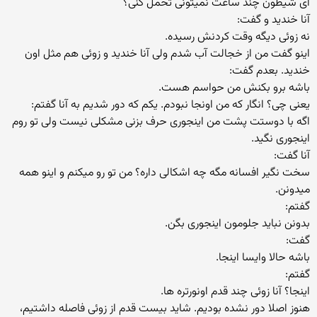
ای شیطون چند ساعت نمیتونی تحمل کنی؟
آنا خندید و گفت:
نه زوئی دیگه وقت کردنش رسیده.
اینو گفت من از خجالت آب شدم ولی آنا خندید و زوئی هم مثل اون
خندید. بعدم گفت:
باشه برو بکنش من حواسم هست.
یعنی چی؟ انگار که من اونجا نبودم. یکم که دور شدیم به آنا گفتم:
اگه با دوستت پشت من اینجوری حرف بزنی مشکلی نیست ولی تو روم
اینجوری نگید.
آنا گفت:
سخت نگیر افسانه مگه چه اشکالی داره؟ من تو رو میکنم و اینو همه
میدونن.
گفتم:
بدونن نباید جلومون اینجوری بگن.
گفت:
باشه حالا وایسا اینجا.
گفتم:
اینجا؟ آنا زوئی چند قدم اونورتره ها.
هنوز اصلا دور نشده بودیم. شاید بیست قدم از زوئی فاصله داشتیم،