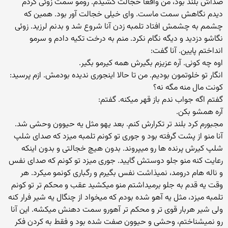
صداش بلند بود، من واقعا خجالت کشیدم. رومو سمت زوئی کردم
دیدم نگاهش سمت ماست. وای خیلی خجالت آور بود. همین که
چشمم به چشمش افتاد تلمبه زدن آنا شروع شد و بدنم لرزید. زوئی
نگاشو دزدید و دیگه نگام نکرد. منم به درخت تکیه دادم و سرمو
انداختم پایین. آنا گفت:
اوه چه کونی. آره عزیزم بگیرش همه کیرمو بگیر.
انگار تو خلوتمون بودیم. من تا حالا اینجوری ندیده بودمش. ازم پرسید:
کونت مال منه مگه نه؟
گفتم اگه جواب ندم باز قهر میکنه. گفتم:
آره همشو بکن.
مجبورم کرد بلند تر تکرارش کنم. بعد یهو مثل یه حیوون وحشی شد.
آنا منو از پشت گرفته بود و جوری تو کونم تلمبه میزد که صدای شلپ
شلپ کیرش پرنده ها رو میپروند. بدون هیچ خجالتی و بدون اینکه
رعایت کنه منو جلو دوستش گایید. جوری میزد تو کونم که صدای نفس
و ناله هام درومد، نمیذاشت نفس بگیرم و رگباری کونمو میکرد. هر
وقت یه قدم به جلو برمیداشتم منو میکشید عقب و محکم تر تو کونم
تلمبه میزد، مثل یه آهو شده بودم که میخواد از چنگال یه شیر فرار کنه
ولی شیر هربار قوی تر و محکم تر آهورو سمت دهنش میکشه. این آنا
رو نمیشناختم، وحشی و حیوون صفت شده بود و فقط به کردن فکر