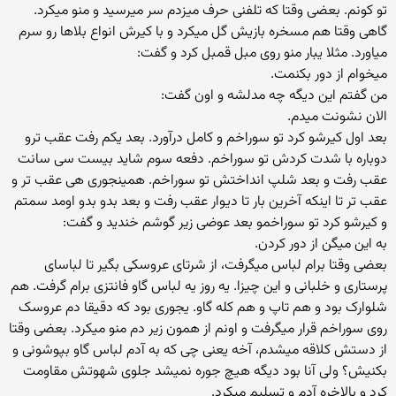
تو کونم. بعضی وقتا که تلفنی حرف میزدم سر میرسید و منو میکرد.
گاهی وقتا هم مسخره بازیش گل میکرد و با کیرش انواع بلاها رو سرم
میاورد. مثلا یبار منو روی مبل قمبل کرد و گفت:
میخوام از دور بکنمت.
من گفتم این دیگه چه مدلشه و اون گفت:
الان نشونت میدم.
بعد اول کیرشو کرد تو سوراخم و کامل درآورد. بعد یکم رفت عقب ترو
دوباره با شدت کردش تو سوراخم. دفعه سوم شاید بیست سی سانت
عقب رفت و بعد شلپ انداختش تو سوراخم. همینجوری هی عقب تر و
عقب تر تا اینکه آخرین بار تا دیوار عقب رفت و بعد بدو بدو اومد سمتم
و کیرشو کرد تو سوراخمو بعد عوضی زیر گوشم خندید و گفت:
به این میگن از دور کردن.
بعضی وقتا برام لباس میگرفت، از شرتای عروسکی بگیر تا لباسای
پرستاری و خلبانی و این چیزا. یه روز یه لباس گاو فانتزی برام گرفت. هم
شلوارک بود و هم تاپ و هم کله گاو. یجوری بود که دقیقا دم عروسک
روی سوراخم قرار میگرفت و اونم از همون زیر دم منو میکرد. بعضی وقتا
از دستش کلاقه میشدم، آخه یعنی چی که به آدم لباس گاو بپوشونی و
بکنیش؟ ولی آنا بود دیگه هیچ جوره نمیشد جلوی شهوتش مقاومت
کرد و بالاخره آدم و تسلیم میکرد.