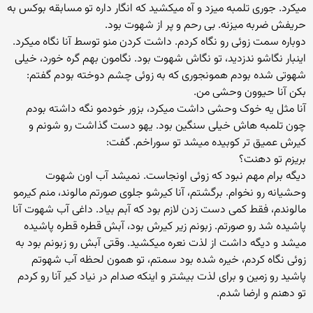
میکرد. جوری تلمبه میزد و آه میکشید که انگار داره تو مسابقه بوکس به
حریفش ضربه میزنه. بی رحم و پر از شهوت بود.
دوباره سمت زوئی رو نگاه کردم. داشت کردن منو توسط آنا نگاه میکرد.
اینبار نگاشو ندزدید، تو نگاش شهوت بود. نگامون بهم گره خورد، خیلی
شهوتی شده بودم همونجوری که به زوئی چشم دوخته بودم گفتم:
بکن آنا‌ حیوون وحشی من.
آنا مثل یه خوک وحشی داشت میکرد، بزور خودمو نگه داشته بودم
چون تلمبه هاش خیلی سنگین بود. یهو دست گذاشت رو شونم و
کیرش عمیق تر کوبیده میشد تو سوراخم. گفت:
بریزم تو دهنت؟
دیگه برام مهم نبود که زوئی اونجاست. نمیشد آب اون شهوت
وحشیانه رو نخوام. برگشتم، آنا کیرشو جلوی صورتم مالوند، منم کیرمو
مالوندم، فقط کمی دست زدن لازم بود که آبم بیاد. داغی آب شهوت آنا
پاشیده شد رو صورتم‌. زبونم زیر کیرش بود، آبش قطره قطره پاشیده
میشد و دیگه داشت از لذت نعره میکشید. وقتی آبش رو زبونم بود به
زوئی نگاه کردم، خیره شده بود سمتم، تو همون لحظه آب شهوتم
پاشید رو زمین و برای لذت بیشتر و اینکه صدام در نیاد کیر آنا رو کردم
تو دهنم و ارضا شدم.