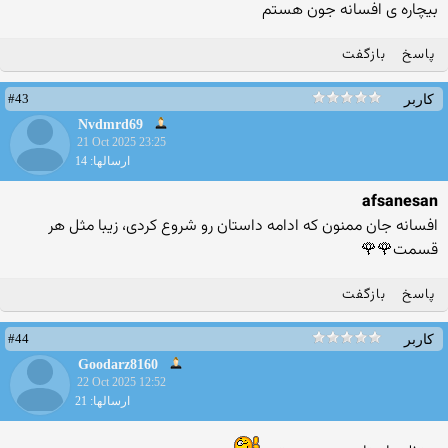
بیچاره ی افسانه جون هستم
پاسخ
بازگفت
#43
کاربر
Nvdmrd69
21 Oct 2025 23:25
ارسالها: 14
afsanesan
افسانه جان ممنون که ادامه داستان رو شروع کردی، زیبا مثل هر
قسمت🌹🌹
پاسخ
بازگفت
#44
کاربر
Goodarz8160
22 Oct 2025 12:52
ارسالها: 21