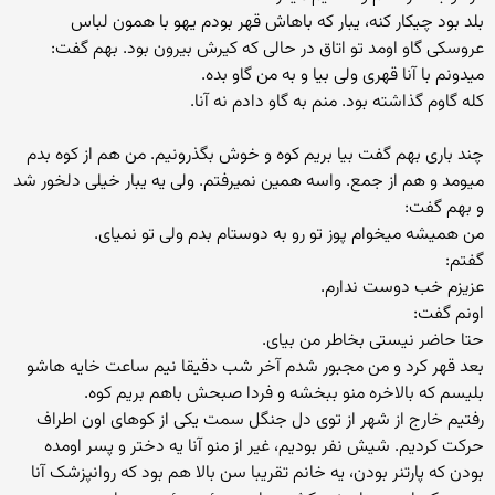
بلد بود چیکار کنه، یبار که باهاش قهر بودم یهو با همون لباس
عروسکی گاو اومد تو اتاق در حالی که کیرش بیرون بود. بهم گفت:
میدونم با آنا قهری ولی بیا و به من گاو بده.
کله گاوم گذاشته بود. منم به گاو دادم نه آنا.
چند باری بهم گفت بیا بریم کوه و خوش بگذرونیم. من هم از کوه بدم
میومد و هم از جمع. واسه همین نمیرفتم. ولی یه یبار خیلی دلخور شد
و بهم گفت:
من همیشه میخوام پوز تو رو به دوستام بدم ولی تو نمیای.
گفتم:
عزیزم خب دوست ندارم.
اونم گفت:
حتا حاضر نیستی بخاطر من بیای.
بعد قهر کرد و من مجبور شدم آخر شب دقیقا نیم ساعت خایه هاشو
بلیسم که بالاخره منو ببخشه و فردا صبحش باهم بریم کوه.
رفتیم خارج از شهر از توی دل جنگل سمت یکی از کوهای اون اطراف
حرکت کردیم. شیش نفر بودیم، غیر از منو آنا یه دختر و پسر اومده
بودن که پارتنر بودن، یه خانم تقریبا سن بالا هم بود که روانپزشک آنا