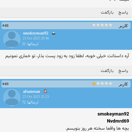
پاسخ
بازگفت
#48
کاربر
smokeyman92
25 Oct 2025 20:46
ارسالها: 21
آره داستانت خیلی خوبه، لطفا زود به زود پست بذار، تو خماری نمونیم
پاسخ
بازگفت
#49
کاربر
afsanesan
25 Oct 2025 21:23
ارسالها: 72
smokeyman92
Nvdmrd69
بچه ها واقعا سخته هر روز بنویسم.