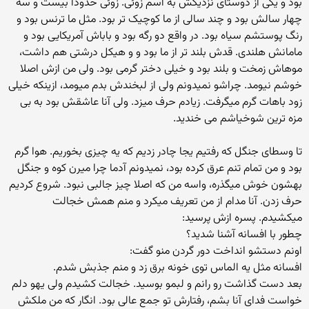
بود و یکی از دوستای نزدیکش به اسم زوئی. زوئی حدودا بیست و سه
چهار سالش بود و چند سالی از ما کوچیک تر بود. مثل ما ترنس بود و
رنگ پوستشم سیاه بود. در واقع دو رگه بود و باباش آمریکایی بود و
مامانش هلندی. قدش بلند تر از ما بود و و هیکل درشتی هم داشت،
موهاش زمخت و بلند بود و خیلی دختر گرمی بود. ولی من ازش اصلا
خوشم نیومد. چراشو نمیدونم ولی از لبخندش بدم میومد، ازینکه خیلی
زود باهات گرم میگرفت. زیادم حرف میزد. ولی آنا عاشقش بود به بی
مزه ترین شوخیاشم می خندید.
تا وسطای جنگل که رفتیم یجا چادر زدیم که یه چیزی بخوریم. هوا گرم
بود و من تمام تنم عرق کرده بود، نمیدونم آدما چرا میرن کوه و جنگل
بهشون خوش میگذره، واسه من که اصلا چیز جالبی نبود. شروع کردیم
حرف زدن. آنا مدام از من تعریف میکرد و منم همش خجالت
میکشیدم. پسره ازش پرسید:
چطور با افسانه آشنا شدید؟
اونم دستشو انداخت دور گردن منو گفت:
افسانه مثل یه الماس توی خونه برق زد و منم جذبش شدم.
بعد دست گذاشت رو رانم و لبمو بوسید. خجالت کشیدم ولی یهو دلم
خواست فدای آنا بشم، رفتارش تو جمع عالی بود. انگار که من ملکش