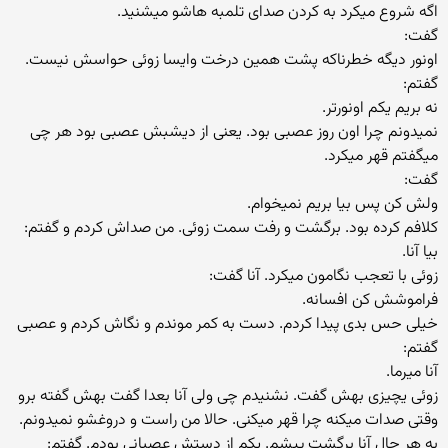
اگه شروع میکرد به کردن صدای تلمبه هاشو میشنید.
گفت:
اونور دیگه خطرناکه پشت همین درخت وایسا زوئی حواسش نیست.
گفتم:
نه بریم یکم اونورتر.
نمیدونم چرا اون روز عصبی بود. یعنی از دیشبش عصبی بود هر چی
میگفتم قهر میکرد.
گفت:
ولش کن پس بیا بریم نمیخوام.
کلافم کرده بود. برگشت و رفت سمت زوئی. من صداش کردم و گفتم:
بیا آنا.
زوئی با تعجب نگامون میکرد. آنا گفت:
فراموشش کن افسانه.
خیلی حس بدی پیدا کردم. دست به کمر موندم و نگاش کردم و عصبی
گفتم:
آنا میرما.
زوئی یچیزی بهش گفت. نشنیدم چی ولی آنا بعدا گفت بهش گفته برو
وقتی صدات میکنه چرا قهر میکنی. حالا من راست و دروغشو نمیدونم.
به هر حال آنا برگشت پیشم. یکم از دستش عصبانی بودم. گفتم: