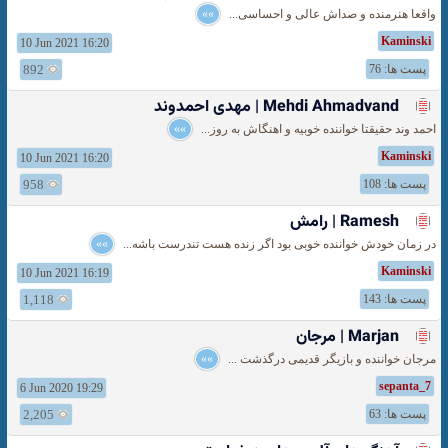
واقعا هنرمنده و صداش عالی و احساسی...
»»
Kaminski
10 Jun 2021 16:20
پست ها: 76
892
Mehdi Ahmadvand | مهدی احمدوند
احمد وند حقیقتا خواننده خوبیه و اهنگاش به روز...
»»
Kaminski
10 Jun 2021 16:20
پست ها: 108
958
Ramesh | رامش
در زمان خودش خواننده خوبی بود اگر زنده هست تندرست باشه...
»»
Kaminski
10 Jun 2021 16:19
پست ها: 143
1,118
Marjan | مرجان
مرجان خواننده و بازیگر قدیمی درگذشت ...
»»
sepanta_7
6 Jun 2020 19:29
پست ها: 63
2,205