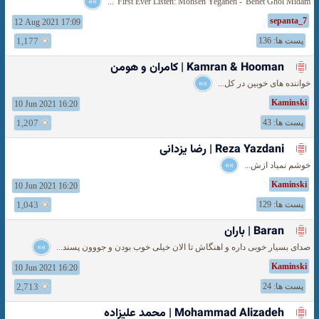
»»
First Ever Listen: Mohsen Yeganeh - 'Behet Ghol Midam' ...
sepanta_7
12 Aug 2021 17:09
پست ها: 136
1,177
Kamran & Hooman | کامران و هومن
خواننده های خوبین در کل...
»»
Kaminski
10 Jun 2021 16:20
پست ها: 43
1,207
Reza Yazdani | رضا یزدانی
خوشم نمیاد ازش...
»»
Kaminski
10 Jun 2021 16:20
پست ها: 129
1,043
Baran | باران
صدای بسیار خوبی داره و اهنگاش تا الان خیلی خوب بودن و جووون پسند...
»»
Kaminski
10 Jun 2021 16:20
پست ها: 24
2,713
Mohammad Alizadeh | محمد علیزاده