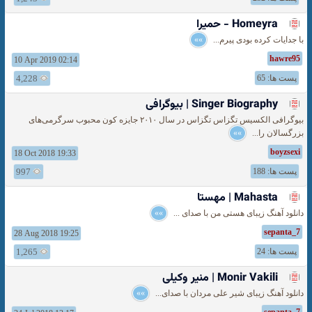
Homeyra - حمیرا
با جدایات کرده بودی پیرم...
»»
hawre95
10 Apr 2019 02:14
پست ها: 65
4,228
Singer Biography | بیوگرافی
بیوگرافی الکسیس تگزاس تگزاس در سال ۲۰۱۰ جایزه کون محبوب سرگرمی‌های
بزرگسالان را...
»»
boyzsexi
18 Oct 2018 19:33
پست ها: 188
997
Mahasta | مهستا
دانلود آهنگ زیبای هستی من با صدای ...
»»
sepanta_7
28 Aug 2018 19:25
پست ها: 24
1,265
Monir Vakili | منیر وکیلی
دانلود آهنگ زیبای شیر علی مردان با صدای...
»»