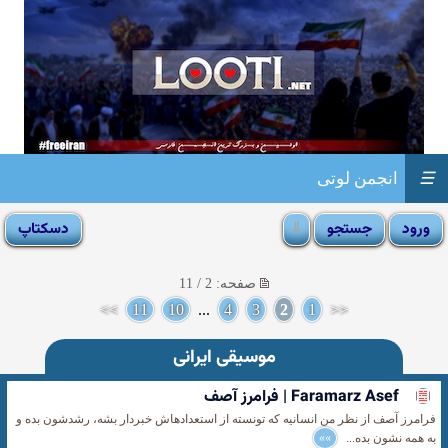
☰
انجمن لوتی
صفحه: 2 / 11
>>
11
10
...
4
3
2
1
<<
موسیقی ایرانی
Faramarz Asef | فرامرز آصف
فرامرز آصف از نظر من انسانیه که تونسته از استعدادهاش خبردار بشه، رشدشون بده و
به همه نشون بده...
»»