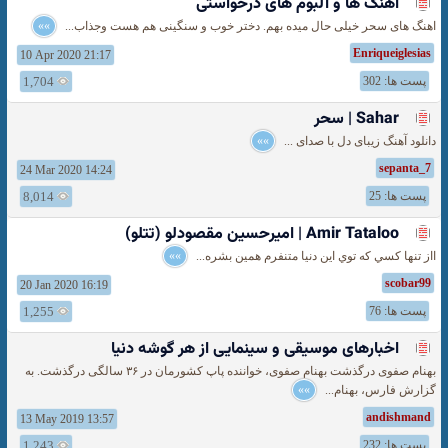
آهنگ ها و آلبوم های درخواستی
اهنگ های سحر خیلی حال میده بهم. دختر خوب و سنگینی هم هست وجذاب...
»»
Enriqueiglesias
10 Apr 2020 21:17
پست ها: 302
1,704
Sahar | سحر
دانلود آهنگ زیبای دل با صدای ...
»»
sepanta_7
24 Mar 2020 14:24
پست ها: 25
8,014
Amir Tataloo | امیرحسین مقصودلو (تتلو)
ااز تنها کسي که توي اين دنيا متنفرم همين بشره...
»»
scobar99
20 Jan 2020 16:19
پست ها: 76
1,255
اخبارهای موسیقی و سینمایی از هر گوشه دنیا
بهنام صفوی درگذشت بهنام صفوی، خواننده پاپ کشورمان در ۳۶ سالگی درگذشت. به
گزارش فارس، بهنام...
»»
andishmand
13 May 2019 13:57
پست ها: 232
1,243