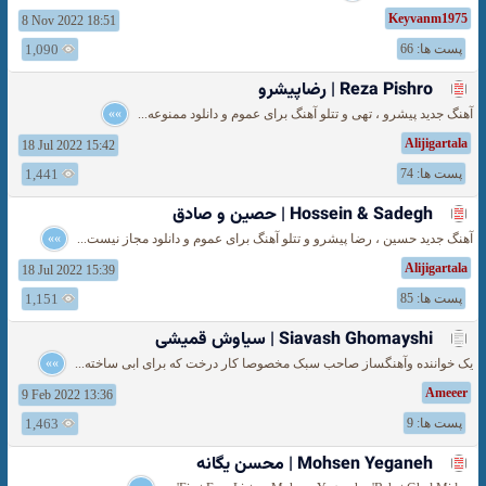
Keyvanm1975
8 Nov 2022 18:51
پست ها: 66
1,090
Reza Pishro | رضاپیشرو
آهنگ جدید پیشرو ، تهی و تتلو آهنگ برای عموم و دانلود ممنوعه...
»»
Alijigartala
18 Jul 2022 15:42
پست ها: 74
1,441
Hossein & Sadegh | حصین و صادق
آهنگ جدید حسین ، رضا پیشرو و تتلو آهنگ برای عموم و دانلود مجاز نیست...
»»
Alijigartala
18 Jul 2022 15:39
پست ها: 85
1,151
Siavash Ghomayshi | سیاوش قمیشی
یک خواننده وآهنگساز صاحب سبک مخصوصا کار درخت که برای ابی ساخته...
»»
Ameeer
9 Feb 2022 13:36
پست ها: 9
1,463
Mohsen Yeganeh | محسن یگانه