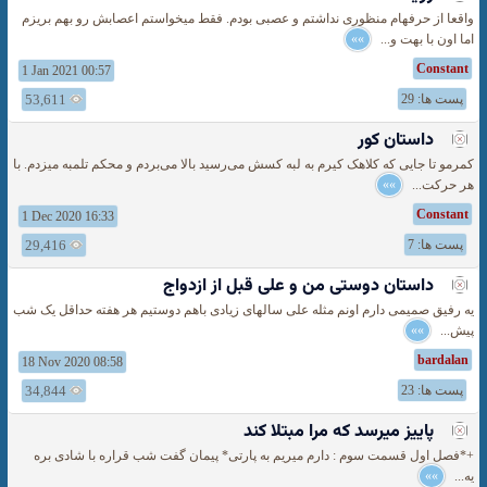
واقعا از حرفهام منظوری نداشتم و عصبی بودم. فقط میخواستم اعصابش رو بهم بریزم
اما اون با بهت و...
»»
Constant
1 Jan 2021 00:57
پست ها: 29
53,611
داستان‌ کور
کمرمو تا جایی که کلاهک کیرم به لبه کسش می‌رسید بالا می‌بردم و محکم تلمبه میزدم. با
هر حرکت...
»»
Constant
1 Dec 2020 16:33
پست ها: 7
29,416
داستان دوستی من و علی قبل از ازدواج
یه رفیق صمیمی دارم اونم مثله علی سالهای زیادی باهم دوستیم هر هفته حداقل یک شب
پیش...
»»
bardalan
18 Nov 2020 08:58
پست ها: 23
34,844
پاییز میرسد که مرا مبتلا کند
+*فصل اول قسمت سوم : دارم میریم به پارتی* پیمان گفت شب قراره با شادی بره
یه...
»»