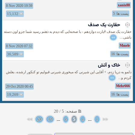
xanix88
8 Nov 2020 19:59
پست ها: 5
15,132
حقارت یک صدف
حقارت یک صدف #پارت دوازدهم - با صحنه‌ایی که دیدم به ذهنم رسید شما جزو اون دسته
باشی....
»»
Mmele
8 Nov 2020 07:32
پست ها: 16
36,589
خاک و آتش
دلمو به دریا زدم، + آقایی این شیرنی که میخوری شیرنی قبولیم تو کنکور ارشده، بغلش
کردم و...
»»
Mehr666
29 Oct 2020 00:45
پست ها: 16
19,269
صفحه: 5 / 20
>>
20
19
...
6
5
4
...
1
<<