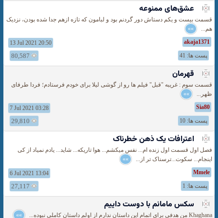
عشق‌های ممنوعه
قسمت بیست و یکم دستاش دور گردنم بود و لبامون که تازه ازهم جدا شده بودن، نزدیک
هم...
»»
akaja1371
13 Jul 2021 20:50
پست ها: 41
80,587
قهرمان
قسمت سوم : غریبه "قبل" فیلم ها رو از گوشی لیلا برای خودم فرستادم؛ فردا طرفای
ظهر...
»»
Sia80
7 Jul 2021 03:28
پست ها: 10
29,810
اعترافات یک ذهن خطرناک
فصل اول قسمت اول زنده ام... نفس میکشم... هوا تاریکه... شاید... یادم نمیاد از کی
اینجام... سکوت...ترسناک تر از...
»»
Mmele
6 Jul 2021 13:04
پست ها: 1
27,117
سکس مامانم با دوست داییم
Khaghana من هدفی برای اتمام این داستان ندارم از اولم داستان کاملی نبوده...
»»