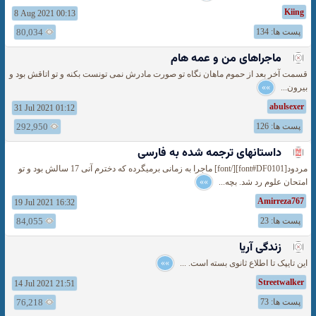
Kiing
8 Aug 2021 00:13
پست ها: 134
80,034
ماجراهای من و عمه هام
قسمت آخر بعد از حموم ماهان نگاه تو صورت مادرش نمی تونست بکنه و تو اتاقش بود و
بیرون...
»»
abulsexer
31 Jul 2021 01:12
پست ها: 126
292,950
داستانهای ترجمه شده به فارسی
مردود[font#DF0101][/font] ماجرا به زمانی برمیگرده که دخترم آنی 17 سالش بود و تو
امتحان علوم رد شد. بچه...
»»
Amirreza767
19 Jul 2021 16:32
پست ها: 23
84,055
زندگی آریا
این تایپک تا اطلاع ثانوی بسته است. ...
»»
Streetwalker
14 Jul 2021 21:51
پست ها: 73
76,218