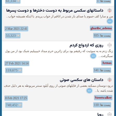
پست ها: 1
61,334
داستانهای سکسی مربوط به دوست دخترها و دوست پسرها
من و سارا کف حموم با صدای باز شدن در اتاقم از خواب پریدم. با اینکه همیشه خواب...
»»
gharibe_ashena
2 Mar 2021 22:41
پست ها: 935
53,323
روزی که ازدواج کردم
زنگ زدم به یه سوئیت که رفیقم بود برای زائرین حرم میداد خییییلیم شیک بود از من پول
نمیگرفت...
»»
Arenas
27 Feb 2021 14:14
پست ها: 141
119,675
داستان های سکسی صوتی
درود دوستان ممکنه بعضی از فایلهای صوتی از روی آپلود سنتر مربوطه به هر دلیل حذف
شده باشه. با...
»»
Streetwalker
8 Feb 2021 17:25
پست ها: 110
740,452
رویا