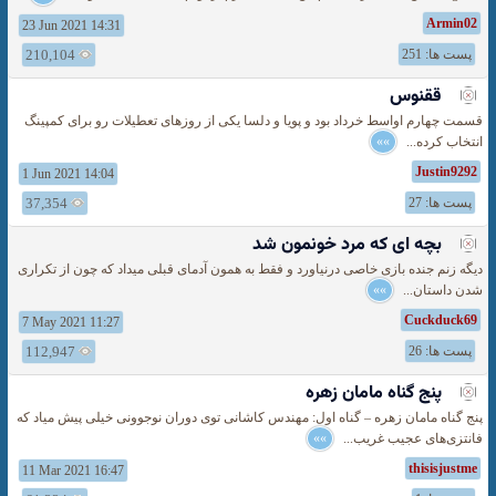
Armin02
23 Jun 2021 14:31
پست ها: 251
210,104
ققنوس
قسمت چهارم اواسط خرداد بود و پویا و دلسا یکی از روزهای تعطیلات رو برای کمپینگ
انتخاب کرده...
»»
Justin9292
1 Jun 2021 14:04
پست ها: 27
37,354
بچه ای که مرد خونمون شد
دیگه زنم جنده بازی خاصی درنیاورد و فقط به همون آدمای قبلی میداد که چون از تکراری
شدن داستان...
»»
Cuckduck69
7 May 2021 11:27
پست ها: 26
112,947
پنج گناه مامان زهره
پنج گناه مامان زهره – گناه اول: مهندس کاشانی توی دوران نوجوونی خیلی پیش میاد که
فانتزی‌های عجیب غریب...
»»
thisisjustme
11 Mar 2021 16:47