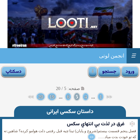
☰
انجمن لوتی
صفحه: 5 / 20
>>
20
19
...
6
5
4
...
1
<<
داستان سکسی ایرانی
غرق در لذت بي انتهاي سكس
فصل پنجم قسمت بيستم(شروع و پايان) تینا:چیه قبل رفتنی دلت هوامو کرده؟ شاهین:نه
که تو خودت بدت میاد.......
»»