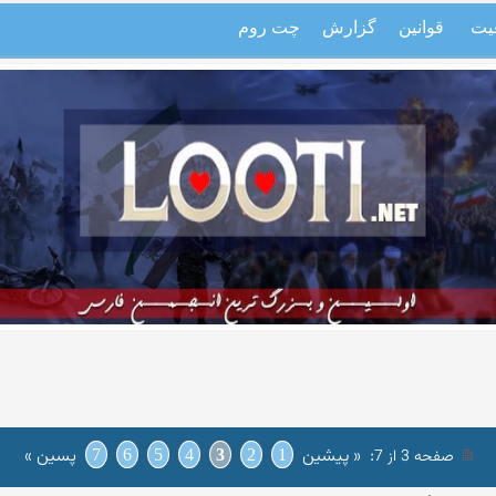
یت
قوانین
گزارش
چت روم
:
« پیشین
پسین »
صفحه 3 از 7
1
2
3
4
5
6
7