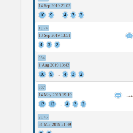
14 Sep 2019 21:02
10
9
...
4
3
2
1,074
13 Sep 2019 13:51
»»
4
3
2
984
1 Aug 2019 13:43
10
9
...
4
3
2
967
14 May 2019 19:19
»»
13
12
...
4
3
2
2,045
31 Mar 2019 21:49