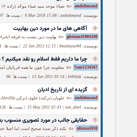
⇦
andishmand
ضیاء موحد سید ضیاء موحّد (زاده ۱۲ دی ۱۳۲۱ در اصفهان)، استاد فلسفه و منطق و شاعر...
نویسنده: andishmand
|
9 Mar 2018 15:08
|
پست ها: 97
آگاهی های ما در مورد دین بهاییت
⇦
gholam41004100
بهاییت دین نیست یه فرقه انحرا
نویسنده: khashayar84
|
22 Jan 2012 12:15
|
پست ها: 31
چرا ما داریم فقط اسلام رو نقد میكنیم ؟ چ
⇦
Sam1234567
معلومه چرا چون ما همه قربانیان اسل
نویسنده: bilbilak
|
13 Jun 2011 03:14
|
پست ها: 96
گزیده ای از تاریخ ادیان
⇦
andishmand
علویان (ترکیه) علوی (ترکی:Alevîlik، کردی:Elewîtî) شاخه‌ای از مذهب شیعه هستند. بیشتر پیروان آن در ترکیه و کمی...
نویسنده: van_dizel
|
15 May 2011 02:43
|
پست ها: 126
حقایقی جالب در مورد تصویری منسوب به 
⇦
alireza1010
نکته ذکر شده صحیح است اما اصلا جدید