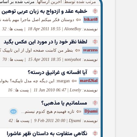
مرتب شده توسط: آخرین ارسالها.
مرتب شده بر اساس
خطبه عقد و ازدواج به زبان عربی توهين
⇦
bikari8
دوستان فکر میکنم اصل ماجرا مهم باشه نه
نویسنده: AloneBoy
|
18 Apr 2011 18:55
|
پست ها: 32
لطفا نظر خود را در مورد این عكس بگید
⇦
svarzess
بنظر من کامنت صفحه اول از این تایپیک که از مدیر کل 
نویسنده: soniyahot
|
15 Apr 2011 18:35
|
پست ها: 70
آيا افسانه ی غرانيق درسته؟
⇦
mard26al
margan: این دیگه چه مدل تاپیکیه؟ بخوابونم دهنش...
نویسنده: Lovely
|
11 Jun 2010 06:47
|
پست ها: 16
مسلمانیم یا مذهبی؟
⇦
Djsami
تازه فهمیدم هیچ کدوم نیستم...
»»
نویسنده: Djsami
|
9 Feb 2011 20:00
|
پست ها: 42
نگاهی متفاوت به داستان ظهر عاشورا