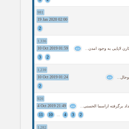
981
19 Jan 2020 02:00
2
1,336
10 Oct 2019 01:59
ن لاپایی به وجود امدن...
»»
3
2
1,239
10 Oct 2019 01:24
 وحال...
»»
2
926
4 Oct 2019 21:49
داد برگرفته ازاسما الحسنی...
»»
11
10
...
4
3
2
1,282