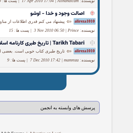
نویسنده: Alihandicam
|
17 Apr 2010 17:04
|
پست ها: 20
اصالت وجود و خدا - اوشو
⇦
alireza1010
پیشنهاد می کنم قدری اطلاعات از مناب
نویسنده: Prince
|
3 Nov 2010 06:50
|
پست ها: 15
Tarikh Tabari | تاریخ طبری كارنامه اسلام
⇦
alireza1010
تاریخ طبری کتاب خوبی است. بعضی از م
نویسنده: mamroza
|
7 Dec 2010 17:42
|
پست ها: 9