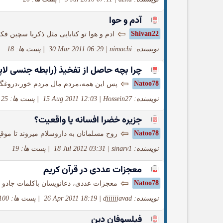
آدم و حوا
⇦
Shivan22
ادم و هوا تو کتابایی مثل ذکریا سچین 
نویسنده: nimachi
|
30 Mar 2011 06:29
|
پست ها: 18
چرا بچه حاصل از تفخیذ (رابطه جنسی لاپا
⇦
Natoo78
پس این همه،مردم مال مردم خور،دروغگو،
نویسنده: Hossein27
|
15 Aug 2011 12:03
|
پست ها: 25
جزيره خضرا افسانه يا واقعيت؟
⇦
Natoo78
روح مسلمانان به داروسلام میروند تا م
نویسنده: sinarv1
|
18 Jul 2012 03:31
|
پست ها: 19
معجزات عددی در قرآن کریم
⇦
Natoo78
معجزات عددی، دعانویسان باکلمات جادو م
نویسنده: djjjjjjavad
|
26 Apr 2011 18:19
|
پست ها: 100
فیلسوفان دین