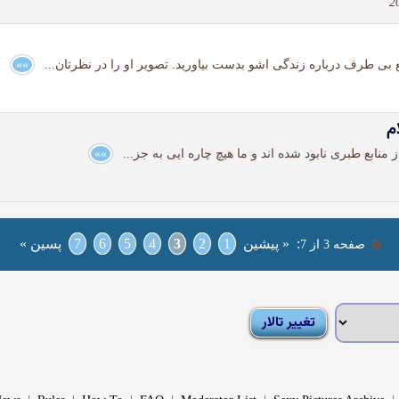
ع بی طرف درباره زندگی اشو بدست بیاورید. تصویر او را در نظرتان...
»»
نابع طبری نابود شده اند و ما هیچ چاره ایی به جز...
»»
:
« پیشین
1
2
3
4
5
6
7
پسین »
صفحه 3 از 7