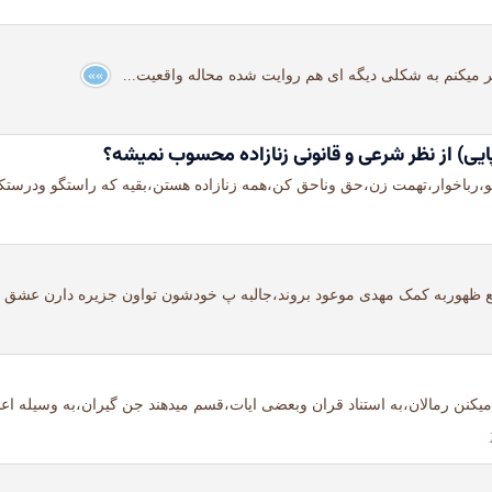
فکر میکنم به شکلی دیگه ای هم روایت شده محاله واقعیت...
»»
یی) از نظر شرعی و قانونی زنازاده محسوب نمیشه؟
رباخوار،تهمت زن،حق وناحق کن،همه زنازاده هستن،بقیه که راستگو ودرستکار
وقع ظهوربه کمک مهدی موعود بروند،جالبه پ خودشون تواون جزیره دارن عشق
یکنن رمالان،به استناد قران وبعضی ایات،قسم میدهند جن گیران،به وسیله اع