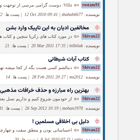
⇦
rostam91
Villa: دوست گرامی مرسی از توجهت ولی دوتا خواهش دارم چون کامل نخوندم اول ما توی تاریخ...
نویسنده: shahab6677
|
12 Oct 2010 09:41
|
پست ها: 372
مخالفین ادیان به این تاپیک وارد بشن
⇦
Shivan22
در مورد کتاب های زکریا سچین و کتاب 
نویسنده: bilbilak
|
20 Mar 2011 17:35
|
پست ها: 21
کتاب آیات شیطانی
⇦
Shivan22
دنبالشم کسی هست بگه از کجا میشه ته
نویسنده: ms2012
|
28 Feb 2011 20:27
|
پست ها: 14
بهترین راه مبارزه و حذف خرافات مذهبی د
⇦
Shivan22
از خودمون شروع کنیم و نذاریم نسل بع
نویسنده: mohan1978
|
26 Sep 2012 10:19
|
پست ها: 341
دلیل بی اخلاقی مسلمین !
⇦
Shivan22
احساساتی بودن و منطق سفت و چهارچ
نویسنده: azita
|
9 Jul 2010 07:11
|
پست ها: 20